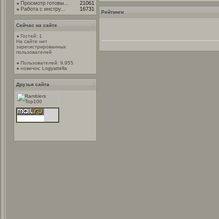
Просмотр готовы...
21061
Работа с инстру...
16731
Рейтинги
Сейчас на сайте
Гостей: 1
На сайте нет
зарегистрированных
пользователей
Пользователей: 9,955
новичок:
Logyattella
Друзья сайта