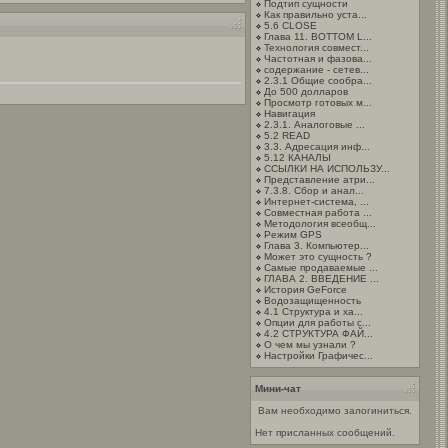
Подтип сущности
Как правильно уста...
5.6 CLOSЕ
Глава 11. BOTTOM L...
Технология совмест...
Частотная и фазова...
содержание - сетев...
2.3.1 Общие сообра...
До 500 долларов
Просмотр готовых м...
Навигация
2.3.1. Аналоговые ...
5.2 READ
3.3. Адресация инф...
5.12 КАНАЛЫ
ССЫЛКИ НА ИСПОЛЬЗУ...
Представление атри...
7.3.8. Сбор и анал...
Интернет-система, ...
Совместная работа ...
Методология всеобщ...
Режим GPS
Глава 3. Компьютер...
Может это сущность ?
Самые продаваемые ...
ГЛАВА 2. ВВЕДЕНИЕ ...
История GeForce
Водозащищенность
4.1 Структура и ха...
Опции для работы с...
4.2 СТРУКТУРА ФАЙ...
О чем мы узнали ?
Настройки Графичес...
Мини-чат
Вам необходимо залогиниться.
Нет присланных сообщений.