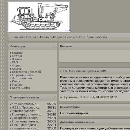
Главная
Статьи
Файлы
Форум
Ссылки
Категории новостей
Навигация
Реклама
Главная
Статьи
Файлы
FAQ
Форум
Ссылки
7.3.5. Жизненные циклы и CMM
Категории новостей
Обратная связь
Ключевые практики не ограничивают выбор жиз
Фото галерея
склонны к восприятию элементов именно этого
Поиск
стимулирование, ни ограничение применения к
Разное
Термин «стадия» используется для определен
Карта Сайта
этот термин может означать строго последов
Популярные статьи
Опубликовал
hkdkest
July 04 2009 21:01:37
Что необходимо ...
65535
Комментарии
4.12.1 Професси...
36791
Учимся удалять!...
33521
Нет комментариев.
Примеры, синони...
24616
Декартовы коорд...
24209
Просмотр готовы...
24005
Добавить комментарий
FAST (методика ...
22704
содержание - се...
22080
Пожалуйста залогиньтесь для добавления ком