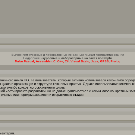
Выполняем курсовые и лабораторные по разным языкам программирования
Подробнее -
курсовые и лабораторные на заказ по Delphi
Turbo Pascal, Assembler, C, C++, C#, Visual Basic, Java, GPSS, Prolog
ненного цикла ПО. Те пользователи, которые активно использовали какой-либо опре
 цикла в организации и структуре ключевых практик. Однако использование ключевых
акого-либо конкретного жизненного цикла.
ной части проекта разработки, но не должен увязываться с каким-либо конкретным ж
ательные или перекрывающиеся и итеративные стадии.
ментария.