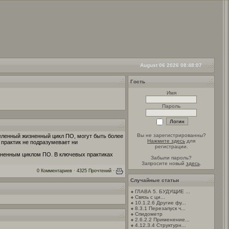
August 06 2026 08:48:07
Гость
Имя
Пароль
Вы не зарегистрированны?
деленный жизненный цикл ПО, могут быть более
Нажмите здесь
для
 практик не подразумевает ни
регистрации.
изненным циклом ПО. В ключевых практиках
Забыли пароль?
Запросите новый
здесь
.
0 Комментариев · 4325 Прочтений ·
Случайные статьи
ГЛАВА 5. БУДУЩИЕ ...
Связь с ци...
10.1.2.6 Другие фу...
8.3.1 Перезапуск ч...
Спидометр
2.6.2.2 Применение...
4.12.3.4 Структурн...