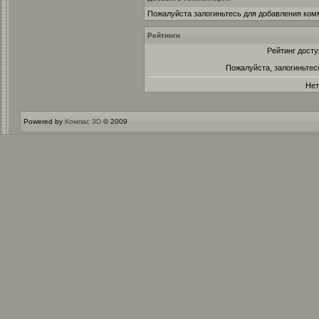
Пожалуйста залогиньтесь для добавления ком
Рейтинги
Рейтинг досту
Пожалуйста, залогиньтес
Нет
Powered by
Компас 3D
© 2009