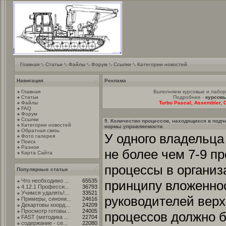
Главная
Статьи
Файлы
Форум
Ссылки
Категории новостей
Навигация
Реклама
Главная
Выполняем курсовые и лабо
Статьи
Подробнее -
курсовы
Файлы
Turbo Pascal, Assembler, C
FAQ
Форум
Ссылки
9. Количество процессов, находящихся в подч
Категории новостей
нормы управляемости.
Обратная связь
У одного владельца
Фото галерея
Поиск
Разное
не более чем 7-9 п
Карта Сайта
процессы в организ
Популярные статьи
Что необходимо ...
65535
принципу вложеннос
4.12.1 Професси...
36793
Учимся удалять!...
33521
руководителей верх
Примеры, синони...
24616
Декартовы коорд...
24209
Просмотр готовы...
24005
процессов должно б
FAST (методика ...
22704
содержание - се...
22080