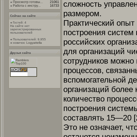
сложность управлен
Просмотр готовы...
21061
Работа с инстру...
16733
размером.
Сейчас на сайте
Практический опыт
Гостей: 4
На сайте нет
зарегистрированных
построения систем 
пользователей
российских организа
Пользователей: 9,955
новичок:
Logyattella
для организаций ч
Друзья сайта
сотрудников можно
процессов, связанн
вспомогательной д
организаций более 
количество процес
построения систем
составлять 15—20 [2
Это не означает, чт
останется неизменн