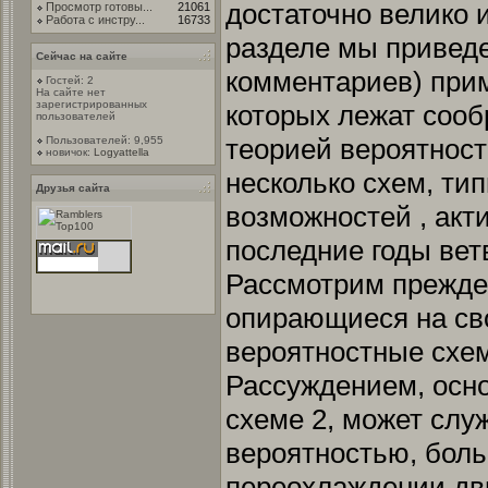
достаточно велико 
Просмотр готовы...
21061
Работа с инстру...
16733
разделе мы приведе
Сейчас на сайте
комментариев) прим
Гостей: 2
На сайте нет
зарегистрированных
которых лежат сооб
пользователей
теорией вероятност
Пользователей: 9,955
новичок:
Logyattella
несколько схем, ти
Друзья сайта
возможностей , акт
последние годы вет
Рассмотрим прежде
опирающиеся на сво
вероятностные схе
Рассуждением, осн
схеме 2, может слу
вероятностью, боль
переохлаждении дви