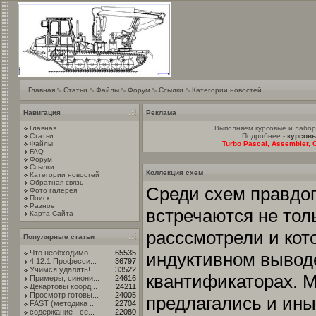
Главная
Статьи
Файлы
Форум
Ссылки
Категории новостей
Навигация
Реклама
Главная
Выполняем курсовые и лабо
Статьи
Подробнее -
курсовы
Файлы
Turbo Pascal, Assembler, C
FAQ
Форум
Ссылки
Коллекция схем
Категории новостей
Обратная связь
Среди схем правдо
Фото галерея
Поиск
Разное
встречаются не тол
Карта Сайта
расссмотрели и кот
Популярные статьи
Что необходимо ...
65535
индуктивном выводе
4.12.1 Професси...
36797
Учимся удалять!...
33522
квантификаторах. 
Примеры, синони...
24616
Декартовы коорд...
24211
Просмотр готовы...
24005
предлагались и ины
FAST (методика ...
22704
содержание - се...
22080