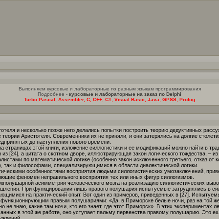
Выполняем курсовые и лабораторные по разным языкам программирования
Подробнее -
курсовые и лабораторные на заказ по Delphi
Turbo Pascal, Assembler, C, C++, C#, Visual Basic, Java, GPSS, Prolog
отеля и несколько позже него делались попытки построить теорию дедуктивных рассу
теории Аристотеля. Современники их не приняли, и они затерялись на долгие столетия.
едпринятых до наступления нового времени.
а страницах этой книги, изложение силлогистики и ее модификаций можно найти в тра
из [24], а цитата о скотном дворе, иллюстрирующая закон логического тождества, – из 
алистами по математической логике (особенно закон исключенного третьего, отказ от 
о), так и философами, специализирующимися в области диалектической логики.
гическими особенностями восприятия людьми силлогистических умозаключений, привед
яющие феномен неправильного восприятия тех или иных фигур силлогизмов.
ежполушарной асимметрии человеческого мозга на реализацию силлогистических вывод
шления. При функцировании лишь правого полушария испытуемые затруднялись в си
ающимися на практический опыт. Вот один из примеров, приведенных в [27]. Испытуе
ункционирующим правым полушариями: «Да, в Приморске белые ночи, раз на той же 
 не знаю, какие там ночи, кто его знает, где этот Приморск». В этих экспериментах 
анных в этой же работе, оно уступает пальму первенства правому полушарию. Это ещ
уждений.