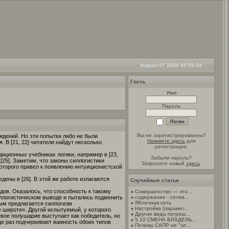
August 07 2026 02:55:24
Гость
Имя
Пароль
Вы не зарегистрированны?
ждений. Но эти попытки либо не были
Нажмите здесь
для
 В [21, 22] читатели найдут несколько
регистрации.
диционных учебниках логики, например в [23,
Забыли пароль?
[25]. Заметим, что законы силлогистики
Запросите новый
здесь
.
которого привел к появлению интуиционистской
ены в [26]. В этой же работе излагаются
Случайные статьи
ов. Оказалось, что способность к такому
Совершенство — это...
ллогистическом выводе и пытались подменить
содержание - сетев...
Яблочная сеть
мым предлагается силлогизм
Настройка (парамет...
широте». Другой испытуемый, у которого
Другие виды погреш...
левое полушарие выступает как победитель, но
5.10 CМЕНА ВЛАДЕЛЬ...
е раз подчеркивает важность обоих типов
Почему САПР не "эл...