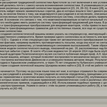
и расширения традиционной силлогистики Аристотеля за счет включения в нее услов
ий делались почти с самого начала возникновения силлогистики. В упоминавшихся уж
ания различных расширений силлогистики продолжаются [23, 24, 28–31]. В книге [28],
ель найдет немало занимательных соритов, два из которых вошли в текст данного раз
а, во многом близок к тому, как моделируются рассуждения в исчислениях, описанных
огочисленные попытки построить автоматическую систему, способную делать правил
ия. В основном это связано с тем, что неавтоматизированным остается начальный эт
того необходимо иметь развитую систему трансформаций предложений для языка. В р
ся и трансформационные преобразования для введения кванторов, чтобы привести вы
области трансформационных грамматик для естественных языков, все еще не существ
нии силлогистики.
 создания силлогистической машины можно указать на спецпроцессор, имитирующий с
дарственного университета. Время проверки одного силлогизма на истинность или вр
 0,02 с. Однако в этом спецпроцессоре также нет автоматического преобразования п
и фактами, например выявлять противоречивость посылок, когда она носит не синтак
сформационную грамматику, устанавливающую синонимию высказываний). Таким образ
локов модели силлогистического вывода, показанной на рис. 18, расположенных над б
олностью забытое старое. В газете «Русские ведомости» 16 апреля 1914 года была оп
 большой аудитории Политехнического музея состоится публичная лекция проф. А.Н. Шу
льная машина, аппарат, который позволяет воспроизвести механически процесс челов
построена математиком Джевонсом и усовершенствована автором лекции. Результаты
ана в Харьковском университете, а через 70 лет специалисты Кубанского университ
тории создания логической машины Шукарева можно найти в [33]. В этой же работе го
 начинается. Поэтому на русском языке пока нет книг, в которых отражался бы соврем
мы рассуждений в алхимии. Эти рассуждения во многом определялись принципами уста
х герменевтики и экзегетики можно получить из популярной статьи [35], опубликованн
 в которых можно найти описание применения герменевтических схем в различных обл
еневтических приемов, содержащийся в [40]. Использование подобных приемов с це
 распространенным. Укажем в связи с этим на ранее упоминавшуюся работу [9], а так
лучить из [42–44].