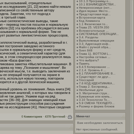
10.1.3 Программы о...
ных высказываний, отрицательных
10.1 ВЗАИМОДЕЙСТВИ...
е исследованиях [21, 22] можно найти немало
Непереносимые (нет...
 написанной со свойственным автору
Идея первая: Место...
дела. Заметим, что тот подход к
Предстартовая подг...
 в третьей главе.
Встроенная карта
ьные силлогистические выводы, такие
Код Хемминга
1.1 Физическая то...
ап – перевод текстов посылок в нормальную
Глава 25. VESTA 350
аботе [32] эта проблема обсуждается весьма
Вспомогательные ...
сказывания к нормальной форме. Тем не
СИСТЕМНЫЕ ОПЕРАЦИИ...
ует развитых лингвистических процессоров,
3.4. Разделы
Выполняемые операции
иллогистический вывод, разработанный в г.
3.3. Адресация инф...
емя построения заведомо истинного
Файл с ручной обра...
осылок в нормальную форму и нет средств,
Sven 848
сический, а семантический характер (для
Глава 11. BOTTOM L...
ом, в этом спецпроцессоре реализуются лишь
Настройка сетевых ...
локом «База фактов».
Что выбрать?
Память
убликована заметка «Мыслительная машина». В
6.4.5 Копирование ...
карева на тему „Познание и мышление“. Во
2.1.4. Уровень 4 ...
еческой мысли, т.е. выводить заключения из
8.1 ПЛАНИРОВАНИЕ В...
 ее операций получаются на экране в
Существуют ли друг...
ета, используя новую технику, повторили
Глоссарий
ворится и о другой логической машине,
7.6 КОД ИДЕНТИФИКА...
Глава 2. Беспровод...
енный уровень их понимания. Лишь книга [34]
Необычные дуги
новления аналогий, о которых мы говорили в
3. Матричная струк...
ой не так давно. Укажем еще на ряд
Бумажные или компь...
астях [36–39]. Для знающих немецкий язык
3.10 Технологии To...
5.9 СМЕНА ТЕКУЩЕГО...
лью реконструкции способов рассуждения
Размер и форма блоков
же на исследование [41]. Некоторые сведения
Мини-чат
0 Комментариев · 4378 Прочтений ·
Вам необходимо залогиниться.
Нет присланных сообщений.