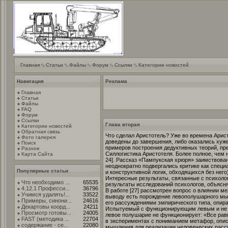
Главная
Статьи
Файлы
Форум
Ссылки
Категории новостей
Навигация
Реклама
Главная
Статьи
Файлы
FAQ
Форум
Ссылки
Глава вторая
Категории новостей
Обратная связь
Что сделал Аристотель? Уже во времена Арист
Фото галерея
доведены до завершения, либо оказались хуже 
Поиск
примеров построения дедуктивных теорий, пр
Разное
Силлогистика Аристотеля. Более полное, чем н
Карта Сайта
24]. Рассказ «Пампукская хрюря» заимствован 
неоднократно подвергались критике как специ
Популярные статьи
и конструктивной логик, обходящихся без нег
Интересные результаты, связанные с психоло
Что необходимо ...
65535
результаты исследований психологов, объясн
4.12.1 Професси...
36796
В работе [27] рассмотрен вопрос о влиянии м
Учимся удалять!...
33522
выводу есть порождение левополушарного мы
Примеры, синони...
24616
его рассуждениями эмпирического типа, опир
Декартовы коорд...
24211
Испытуемый с функционирующим левым и не ф
Просмотр готовы...
24005
левое полушарие не функционирует: «Все равно
FAST (методика ...
22704
в экспериментах с пониманием метафор, опис
содержание - се...
22080
мышления для реализации человеческих расс