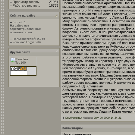
Просмотр готовы...
21061
Расширения силлогистики Аристотеля. Попытк
Работа с инстру...
16733
высказываний и ряда других форм высказыван
примеров этого. И в наше время попытки созд
знаменитых приключений Алисы блеском, читат
Сейчас на сайте
силлогистике, который принят у Льюиса Кэррол
Моделирование силлогистики. Несмотря на мн
Гостей: 1
системы не получили широкого распространен
На сайте нет
форму. Автоматизировать его непросто. Для э
зарегистрированных
подробно. В частности, в ней рассматривают
пользователей
менее, хотя имеются значительные успехи в 
Пользователей: 9,955
которые были бы эффективны при моделирова
новичок:
Logyattella
В качестве примера совсем недавней попытки
Краснодаре специалистами из Кубанского госу
силлогизма в этом спецпроцессоре составляет
Друзья сайта
позволяющих выявлять связи между различным
этого также требуется иметь развитую тран
те процедуры, которые характерны для двух б
Интересно отметить, что новое – это часто п
ней говорилось: «В субботу, 19-го апреля, в
время лекции будет демонстрирована мыслите
поставленных посылок. Машина была впервые 
словесной форме». Машина Шукарева была созд
работу своего предшественника. Изложение ис
созданной П.Д. Хрущевым.
Забытые науки. Возрождение этих наук только
дает сведения о том, как использовались схе
четвертой главе. Некоторые сведения о приема
труднодоступных, но интересных источников,
можно отметить фундаментальный анализ герм
наших далеких предков стало сейчас довольно
о логических системах Индии и Китая можно по
Опубликовал
hkdkest
July 06 2009 14:24:21
Комментарии
Нет комментариев.