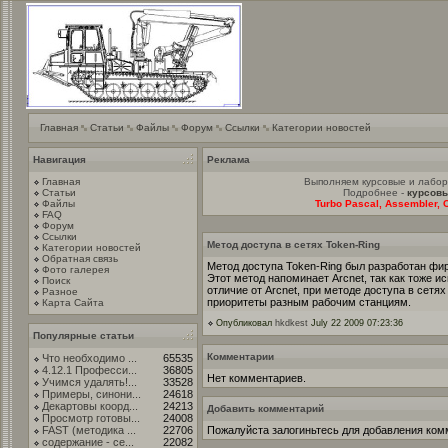
Главная
Статьи
Файлы
Форум
Ссылки
Категории новостей
Навигация
Реклама
Главная
Выполняем курсовые и лабо
Статьи
Подробнее -
курсовы
Файлы
Turbo Pascal, Assembler, C
FAQ
Форум
Ссылки
Метод доступа в сетях Token-Ring
Категории новостей
Обратная связь
Метод доступа Token-Ring был разработан фир
Фото галерея
Этот метод напоминает Arcnet, так как тоже и
Поиск
отличие от Arcnet, при методе доступа в сетя
Разное
приоритеты разным рабочим станциям.
Карта Сайта
Опубликовал
hkdkest
July 22 2009 07:23:36
Популярные статьи
Комментарии
Что необходимо ...
65535
4.12.1 Професси...
36805
Нет комментариев.
Учимся удалять!...
33528
Примеры, синони...
24618
Декартовы коорд...
24213
Добавить комментарий
Просмотр готовы...
24008
FAST (методика ...
22706
Пожалуйста залогиньтесь для добавления ком
содержание - се...
22082