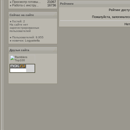
Просмотр готовы...
21067
Рейтинги
Работа с инстру...
16736
Рейтинг досту
Сейчас на сайте
Пожалуйста, залогиньтес
Гостей: 2
Нет
На сайте нет
зарегистрированных
пользователей
Пользователей: 9,955
новичок:
Logyattella
Друзья сайта