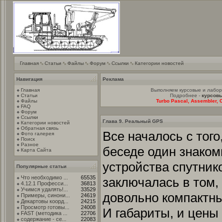
Главная
Статьи
Файлы
Форум
Ссылки
Категории новостей
Навигация
Реклама
Главная
Выполняем курсовые и лабо
Статьи
Подробнее -
курсовы
Файлы
Turbo Pascal, Assembler, C
FAQ
Форум
Ссылки
Глава 9. Реальный GPS
Категории новостей
Обратная связь
Все началось с того
Фото галерея
Поиск
Разное
беседе один знаком
Карта Сайта
устройства спутник
Популярные статьи
Что необходимо ...
65535
заключалась в том,
4.12.1 Професси...
36813
Учимся удалять!...
33529
довольно компактны
Примеры, синони...
24619
Декартовы коорд...
24215
Просмотр готовы...
24008
И габариты, и цены
FAST (методика ...
22706
содержание - се...
22083