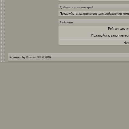
Добавить комментарий
Пожалуйста залогиньтесь для добавления ком
Рейтинги
Рейтинг досту
Пожалуйста, залогиньтес
Нет
Powered by
Компас 3D
© 2009