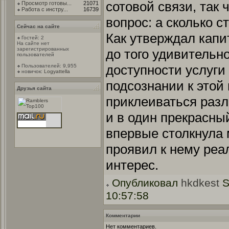
сотовой связи, так 
Просмотр готовы...
21071
Работа с инстру...
16739
вопрос: а сколько с
Сейчас на сайте
Как утверждал капи
Гостей: 2
На сайте нет
зарегистрированных
до того удивительн
пользователей
доступности услуги
Пользователей: 9,955
новичок:
Logyattella
подсознании к этой
Друзья сайта
приклеиваться раз
и в один прекрасны
впервые столкнула 
проявил к нему реа
интерес.
Опубликовал
hkdkest
S
10:57:58
Комментарии
Нет комментариев.