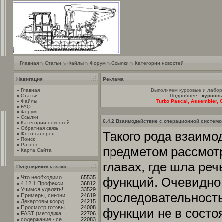
Главная
Статьи
Файлы
Форум
Ссылки
Категории новостей
Навигация
Реклама
Главная
Выполняем курсовые и лабо
Статьи
Подробнее -
курсовы
Файлы
Turbo Pascal, Assembler, C
FAQ
Форум
Ссылки
6.4.2 Взаимодействие с операционной систем
Категории новостей
Обратная связь
Такого рода взаимо
Фото галерея
Поиск
Разное
предметом рассмот
Карта Сайта
главах, где шла ре
Популярные статьи
Что необходимо ...
65535
функций. Очевидно
4.12.1 Професси...
36812
Учимся удалять!...
33529
последовательност
Примеры, синони...
24619
Декартовы коорд...
24215
Просмотр готовы...
24008
функции не в состо
FAST (методика ...
22706
содержание - се...
22083