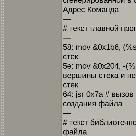
сгенерированной в 
Адрес Команда
—
# текст главной пр
—
58: mov &0x1b6, (%s
стек
5e: mov &0x204, -(%
вершины стека и п
стек
64: jsr 0x7a # вызо
создания файла
—
# текст библиотечн
файла