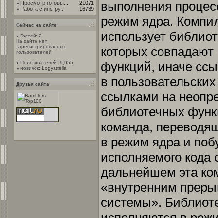
выполнения процесс
Просмотр готовы...
21071
Работа с инстру...
16739
режим ядра. Компил
Сейчас на сайте
использует библиот
Гостей: 2
На сайте нет
зарегистрированных
которых совпадают
пользователей
функций, иначе сс
Пользователей: 9,955
новичок:
Logyattella
в пользовательски
Друзья сайта
ссылками на неопр
библиотечных функ
команда, переводя
в режим ядра и поб
исполняемого кода 
дальнейшем эта ко
«внутренним преры
системы». Библиот
исполняются в режи