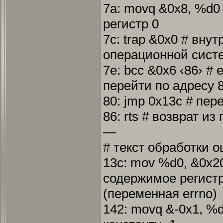
7a: movq &0x8, %d0 
регистр 0
7c: trap &0x0 # вну
операционной сист
7e: bcc &0x6 ‹86› #
перейти по адресу 
80: jmp 0x13c # пер
86: rts # возврат и
—
# текст обработки 
13c: mov %d0, &0x2
содержимое регистр
(переменная errno)
142: movq &-0x1, %d