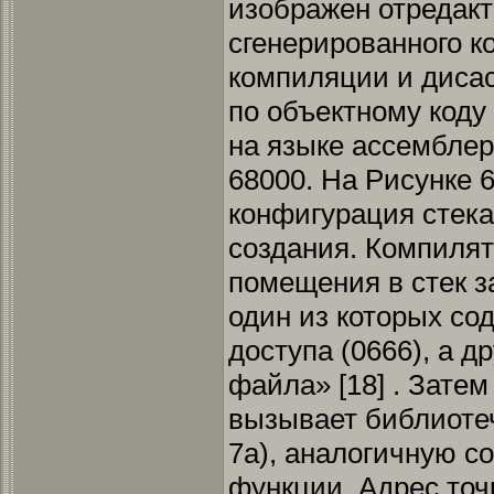
изображен отредак
сгенерированного к
компиляции и диса
по объектному коду
на языке ассемблер
68000. На Рисунке 
конфигурация стек
создания. Компилят
помещения в стек з
один из которых со
доступа (0666), а 
файла» [18] . Затем
вызывает библиоте
7a), аналогичную с
функции. Адрес точ