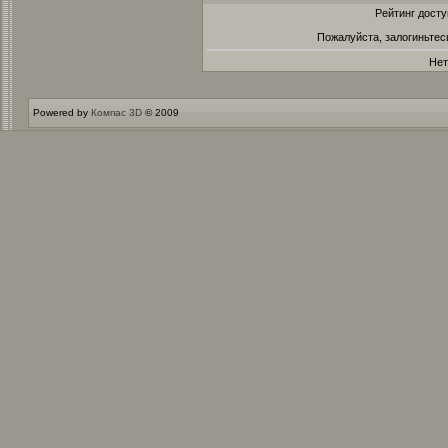
Рейтинг досту
Пожалуйста, залогиньтес
Нет
Powered by
Компас 3D
© 2009