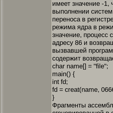
имеет значение -1, 
выполнении систем
переноса в регистр
режима ядра в режи
значение, процесс с
адресу 86 и возвра
вызвавшей программ
содержит возвраща
char name[] = "file";
main() {
int fd;
fd = creat(name, 066
}
Фрагменты ассембл