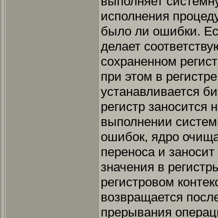
выполняет системн
исполнения процеду
было ли ошибки. Е
делает соответству
сохраненном регист
при этом в регистр
устанавливается би
регистр заносится 
выполнении систем
ошибок, ядро очища
переноса и заноси
значения в регистр
регистровом контекс
возвращается после
прерывания операц