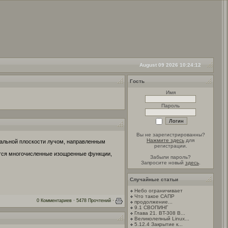
August 09 2026 10:24:12
Гость
Имя
Пароль
Вы не зарегистрированны?
Нажмите здесь
для
икальной плоскости лучом, направленным
регистрации.
ются многочисленные изощренные функции,
Забыли пароль?
Запросите новый
здесь
.
Случайные статьи
Небо ограничивает
Что такое САПР
0 Комментариев · 5478 Прочтений ·
продолжение...
9.1 СВОПИНГ
Глава 21. BT-308 B...
Великолепный Linux...
5.12.4 Закрытие к...