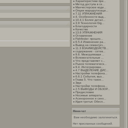
Характеристики при...
Метод доступа в се...
Манчестерское коди...
Опции маршрутизаци...
7.11 УПРАЖНЕНИЯ
4. Особенности выд...
10.4.1 Более детал...
3.9 Технология Gig...
Благодарности
Качество
13.6 УПРАЖНЕНИЯ
Оглавление
Fishfinder: прошло...
6.5.4 Изменение ра...
Вывод на семантич...
11.3 ВЗАИМОДЕЙСТВ...
содержание - сетев...
9.6. Межгрупповая ...
Вспомогательные ...
Что представляет с...
Рынок телематическ...
9.4. Интегрирован...
4.7 ВЫДЕЛЕНИЕ ДИС...
Настройки телефона...
6.6.1 События, выз...
Глава 5. Что такое...
Звук
Настройки телефона...
2.5 ВЫВОДЫ И ОБЗОР...
Предисловие
Носимые аппараты
Асинхронное и синх...
Идея третья: Обесп...
Мини-чат
Вам необходимо залогиниться.
Нет присланных сообщений.