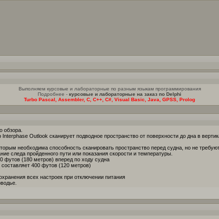
Выполняем курсовые и лабораторные по разным языкам программирования
Подробнее -
курсовые и лабораторные на заказ по Delphi
Turbo Pascal, Assembler, C, C++, C#, Visual Basic, Java, GPSS, Prolog
о обзора.
р Interphase Outlook сканирует подводное пространство от поверхности до дна в верт
которым необходима способность сканировать пространство перед судна, но не требу
ие следа пройденного пути или показания скорости и температуры.
0 футов (180 метров) вперед по ходу судна
 составляет 400 футов (120 метров)
охранения всех настроек при отключении питания
оводье.