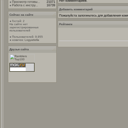
Нет комментариев.
Просмотр готовы...
21071
Работа с инстру...
16739
Добавить комментарий
Сейчас на сайте
Пожалуйста залогиньтесь для добавления ком
Гостей: 2
На сайте нет
Рейтинги
зарегистрированных
пользователей
Пользователей: 9,955
новичок:
Logyattella
Друзья сайта