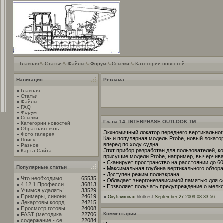
Главная
Статьи
Файлы
Форум
Ссылки
Категории новостей
Навигация
Реклама
Главная
Статьи
Файлы
FAQ
Форум
Ссылки
Глава 14. INTERPHASE OUTLOOK TM
Категории новостей
Обратная связь
Экономичный локатор переднего вертикальног
Фото галерея
Как и популярная модель Probe, новый локато
Поиск
вперед по ходу судна.
Разное
Этот прибор разработан для пользователей, 
Карта Сайта
присущие модели Probe, например, вычерчиван
• Сканирует пространство на расстоянии до 60
Популярные статьи
• Максимальная глубина вертикального обзора
• Доступен режим полиэкрана
Что необходимо ...
65535
• Обладает энергонезависимой памятью для с
4.12.1 Професси...
36813
• Позволяет получать предупреждение о мелк
Учимся удалять!...
33529
Примеры, синони...
24619
Опубликовал
hkdkest
September 27 2009 08:33:56
Декартовы коорд...
24215
Просмотр готовы...
24008
Комментарии
FAST (методика ...
22706
содержание - се...
22084