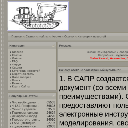
Главная
Статьи
Файлы
Форум
Ссылки
Категории новостей
Навигация
Реклама
Главная
Выполняем курсовые и лабо
Статьи
Подробнее -
курсовы
Файлы
Turbo Pascal, Assembler, C
FAQ
Форум
Ссылки
Почему САПР не "электронный кульман"?
Категории новостей
Обратная связь
1. В САПР создает
Фото галерея
Поиск
Разное
документ (со всеми 
Карта Сайта
преимуществами). 
Популярные статьи
Что необходимо ...
65535
предоставляют пол
4.12.1 Професси...
36823
Учимся удалять!...
33532
электронные инстр
Примеры, синони...
24624
Декартовы коорд...
24220
Просмотр готовы...
24010
моделирования, сво
FAST (методика ...
22707
содержание - се...
22085