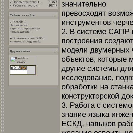
значительно
Просмотр готовы...
21077
Работа с инстру...
16747
превосходят возмо
Сейчас на сайте
инструментов черче
Гостей: 2
На сайте нет
зарегистрированных
2. В системе САПР 
пользователей
построения создаю
Пользователей: 9,955
новичок:
Logyattella
модели двумерных 
Друзья сайта
объектов, которые 
другие системы дл
исследование, подг
обработки на станк
конструкторской док
3. Работа с систем
знание языка инже
ЕСКД, навыков раб
желание освоить н