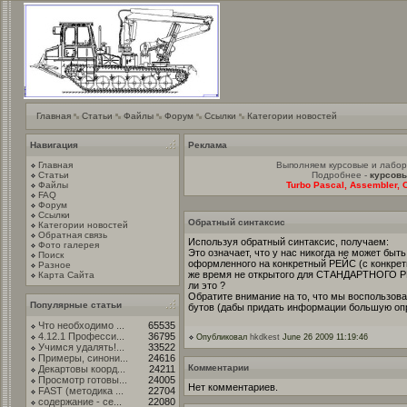
Главная
Статьи
Файлы
Форум
Ссылки
Категории новостей
Навигация
Реклама
Главная
Выполняем курсовые и лабо
Статьи
Подробнее -
курсовы
Файлы
Turbo Pascal, Assembler, C
FAQ
Форум
Ссылки
Обратный синтаксис
Категории новостей
Обратная связь
Используя обратный синтаксис, получаем:
Фото галерея
Это означает, что у нас никогда не может быт
Поиск
оформленного на конкретный РЕЙС (с конкретн
Разное
же время не открытого для СТАНДАРТНОГО Р
Карта Сайта
ли это ?
Обратите внимание на то, что мы воспользов
Популярные статьи
бутов (дабы придать информации большую оп
Что необходимо ...
65535
4.12.1 Професси...
36795
Опубликовал
hkdkest
June 26 2009 11:19:46
Учимся удалять!...
33522
Примеры, синони...
24616
Комментарии
Декартовы коорд...
24211
Просмотр готовы...
24005
Нет комментариев.
FAST (методика ...
22704
содержание - се...
22080