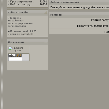
Просмотр готовы...
21061
Добавить комментарий
Работа с инстру...
16733
Пожалуйста залогиньтесь для добавления ком
Сейчас на сайте
Рейтинги
Гостей: 1
Рейтинг досту
На сайте нет
зарегистрированных
Пожалуйста, залогиньтес
пользователей
Пользователей: 9,955
Нет
новичок:
Logyattella
Друзья сайта