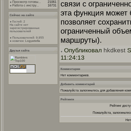
связи с ограниченн
Просмотр готовы...
21061
Работа с инстру...
16731
эта функция может б
Сейчас на сайте
позволяет сохранит
Гостей: 2
На сайте нет
зарегистрированных
ограниченный объем
пользователей
маршруты).
Пользователей: 9,955
новичок:
Logyattella
Опубликовал
hkdkest
S
Друзья сайта
11:24:13
Комментарии
Нет комментариев.
Добавить комментарий
Пожалуйста залогиньтесь для добавления ком
Рейтинги
Рейтинг досту
Пожалуйста, залогиньтес
Нет