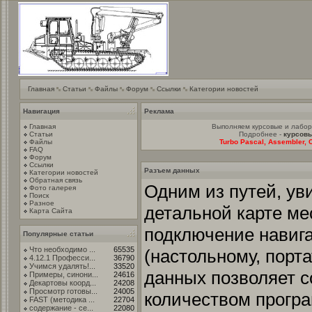
Главная
Статьи
Файлы
Форум
Ссылки
Категории новостей
Навигация
Реклама
Главная
Выполняем курсовые и лабо
Статьи
Подробнее -
курсовы
Файлы
Turbo Pascal, Assembler, C
FAQ
Форум
Ссылки
Разъем данных
Категории новостей
Обратная связь
Одним из путей, ув
Фото галерея
Поиск
Разное
детальной карте ме
Карта Сайта
подключение навига
Популярные статьи
Что необходимо ...
65535
(настольному, порт
4.12.1 Професси...
36790
Учимся удалять!...
33520
данных позволяет 
Примеры, синони...
24616
Декартовы коорд...
24208
Просмотр готовы...
24005
количеством програ
FAST (методика ...
22704
содержание - се...
22080