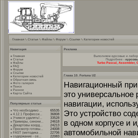
Главная
Статьи
Файлы
Форум
Ссылки
Категории новостей
Навигация
Реклама
Главная
Выполняем курсовые и лабо
Статьи
Подробнее -
курсовы
Файлы
Turbo Pascal, Assembler, C
FAQ
Форум
Ссылки
Глава 10. Fortuna U2
Категории новостей
Обратная связь
Навигационный при
Фото галерея
Поиск
Разное
это универсальное 
Карта Сайта
навигации, использ
Популярные статьи
Что необходимо ...
65535
Это устройство сод
4.12.1 Професси...
36808
Учимся удалять!...
33528
в одном корпусе и 
Примеры, синони...
24618
Декартовы коорд...
24213
Просмотр готовы...
24008
автомобильной нав
FAST (методика ...
22706
содержание - се...
22083