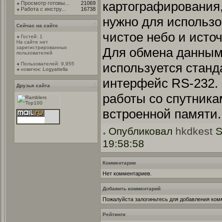
картографирования, 
Просмотр готовы...
21069
Работа с инстру...
16738
нужно для использо
Сейчас на сайте
чистое небо и исто
Гостей: 1
На сайте нет
зарегистрированных
Для обмена данным
пользователей
используется стан
Пользователей: 9,955
новичок:
Logyattella
интерфейс RS-232.
Друзья сайта
работы со спутника
встроенной памяти.
Опубликовал
hkdkest
S
19:58:58
Комментарии
Нет комментариев.
Добавить комментарий
Пожалуйста залогиньтесь для добавления ком
Рейтинги