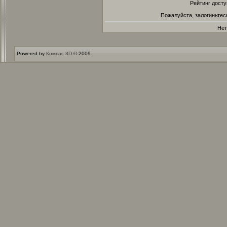
Рейтинг досту
Пожалуйста, залогиньтес
Нет
Powered by
Компас 3D
© 2009