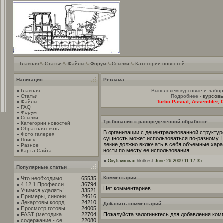
Главная
Статьи
Файлы
Форум
Ссылки
Категории новостей
Навигация
Реклама
Главная
Выполняем курсовые и лабо
Статьи
Подробнее -
курсовы
Файлы
Turbo Pascal, Assembler, C
FAQ
Форум
Ссылки
Требования к распределенной обработке
Категории новостей
Обратная связь
В организации с децентрализованной структуро
Фото галерея
сущность может использоваться по-разному. Н
Поиск
ление должно включать в себя объемные хара
Разное
ности по месту ее использования.
Карта Сайта
Опубликовал
hkdkest
June 26 2009 11:17:35
Популярные статьи
Комментарии
Что необходимо ...
65535
4.12.1 Професси...
36794
Нет комментариев.
Учимся удалять!...
33521
Примеры, синони...
24616
Декартовы коорд...
24210
Добавить комментарий
Просмотр готовы...
24005
FAST (методика ...
22704
Пожалуйста залогиньтесь для добавления ком
содержание - се...
22080