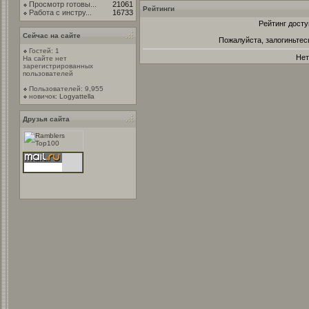
Просмотр готовы...
21061
Рейтинги
Работа с инстру...
16733
Рейтинг досту
Сейчас на сайте
Пожалуйста, залогиньтес
Гостей: 1
Нет
На сайте нет
зарегистрированных
пользователей
Пользователей: 9,955
новичок:
Logyattella
Друзья сайта