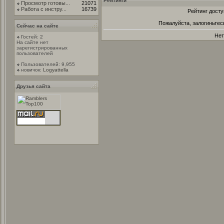
Рейтинги
Просмотр готовы...
21071
Работа с инстру...
16739
Рейтинг досту
Пожалуйста, залогиньтес
Сейчас на сайте
Нет
Гостей: 2
На сайте нет
зарегистрированных
пользователей
Пользователей: 9,955
новичок:
Logyattella
Друзья сайта