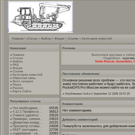
Главная
Статьи
Файлы
Форум
Ссылки
Категории новостей
Навигация
Реклама
Главная
Выполняем курсовые и лабо
Статьи
Подробнее -
курсовы
Файлы
Turbo Pascal, Assembler, C
FAQ
Форум
Ссылки
Постоянное обновление
Категории новостей
Обратная связь
Основное решение всех проблем — это постоя
Фото галерея
знаю) постоянно работают и будут работать.
Поиск
PocketGPS Pro Moscow можно найти на ее сайт
Разное
Карта Сайта
Опубликовал
hkdkest
September 12 2009 10:57:25
Популярные статьи
Комментарии
Что необходимо ...
65535
Нет комментариев.
4.12.1 Професси...
36813
Учимся удалять!...
33529
Примеры, синони...
24619
Добавить комментарий
Декартовы коорд...
24215
Просмотр готовы...
24008
Пожалуйста залогиньтесь для добавления ком
FAST (методика ...
22706
содержание - се...
22083