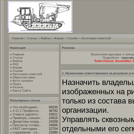
Главная
Статьи
Файлы
Форум
Ссылки
Категории новостей
Навигация
Реклама
Главная
Выполняем курсовые и лабо
Статьи
Подробнее -
курсовы
Файлы
Turbo Pascal, Assembler, C
FAQ
Форум
Ссылки
1. Назначение ответственного за результат и
Категории новостей
Обратная связь
Назначить владельц
Фото галерея
Поиск
Разное
изображенных на ри
Карта Сайта
только из состава 
Популярные статьи
Что необходимо ...
65535
организации.
4.12.1 Професси...
36792
Учимся удалять!...
33521
Управлять сквозны
Примеры, синони...
24616
Декартовы коорд...
24209
Просмотр готовы...
24005
отдельными его се
FAST (методика ...
22704
содержание - се...
22080