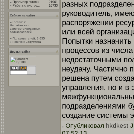
разных подразделен
Просмотр готовы...
21061
Работа с инстру...
16733
руководитель, име
Сейчас на сайте
распоряжении ресу
Гостей: 2
На сайте нет
зарегистрированных
или всей организац
пользователей
Попытки назначить
Пользователей: 9,955
новичок:
Logyattella
процессов из числа
Друзья сайта
недостаточными по
неудачу. Частично 
решена путем созда
управления, но и в
межфункциональны
подразделениями б
создание системы 
Опубликовал
hkdkest
J
07:52:13