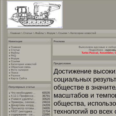
Главная
Статьи
Файлы
Форум
Ссылки
Категории новостей
Навигация
Реклама
Главная
Выполняем курсовые и лабо
Статьи
Подробнее -
курсовы
Файлы
Turbo Pascal, Assembler, C
FAQ
Форум
Ссылки
Предисловие
Категории новостей
Обратная связь
Достижение высоки
Фото галерея
Поиск
Разное
социальных резуль
Карта Сайта
обществе в значите
Популярные статьи
Что необходимо ...
65535
масштабов и темпо
4.12.1 Професси...
36791
Учимся удалять!...
33520
общества, использ
Примеры, синони...
24616
Декартовы коорд...
24209
Просмотр готовы...
24005
технологий во всех
FAST (методика ...
22704
содержание - се...
22080