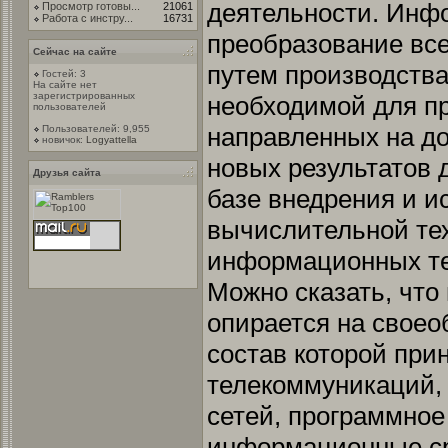
деятельности. Инф
Просмотр готовы...
21061
Работа с инстру...
16731
преобразование все
Сейчас на сайте
путем производств
Гостей: 3
На сайте нет
зарегистрированных
необходимой для п
пользователей
направленных на д
Пользователей: 9,955
новичок:
Logyattella
новых результатов 
Друзья сайта
базе внедрения и и
вычислительной тех
информационных те
Можно сказать, чт
опирается на своео
состав которой при
телекоммуникаций,
сетей, программное
информационные ср