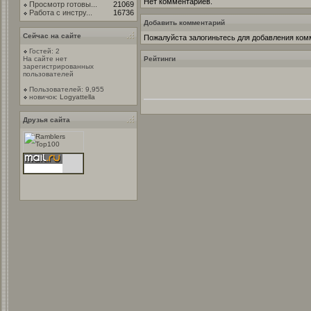
Нет комментариев.
Просмотр готовы...
21069
Работа с инстру...
16736
Добавить комментарий
Сейчас на сайте
Пожалуйста залогиньтесь для добавления ком
Гостей: 2
На сайте нет
Рейтинги
зарегистрированных
пользователей
Пользователей: 9,955
новичок:
Logyattella
Друзья сайта