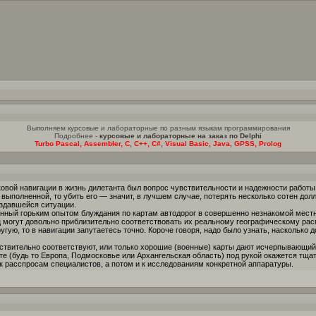
Выполняем курсовые и лабораторные по разным языкам программирования
Подробнее -
курсовые и лабораторные на заказ по Delphi
Turbo Pascal, Assembler, C, C++, C#, Visual Basic, Java, GPSS, Prolog
вой навигации в жизнь дилетанта был вопрос чувствительности и надежности работы п
выполненной, то убить его — значит, в лучшем случае, потерять несколько сотен до
здавшейся ситуации.
ченный горьким опытом блуждания по картам автодорог в совершенно незнакомой мест
ц могут довольно приблизительно соответствовать их реальному географическому рас
угую, то в навигации запутаетесь точно. Короче говоря, надо было узнать, насколько
ствительно соответствуют, или только хорошие (военные) карты дают исчерпывающий о
те (будь то Европа, Подмосковье или Архангельская область) под рукой окажется тщ
к расспросам специалистов, а потом и к исследованиям конкретной аппаратуры.