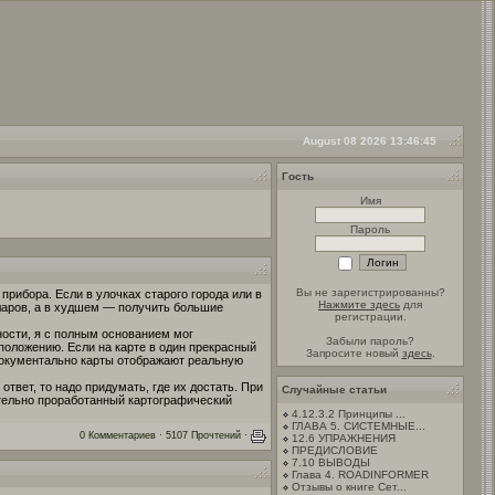
August 08 2026 13:46:45
Гость
Имя
Пароль
Вы не зарегистрированны?
рибора. Если в улочках старого города или в
Нажмите здесь
для
лларов, а в худшем — получить большие
регистрации.
ности, я с полным основанием мог
Забыли пароль?
положению. Если на карте в один прекрасный
Запросите новый
здесь
.
 документально карты отображают реальную
твет, то надо придумать, где их достать. При
Случайные статьи
ательно проработанный картографический
4.12.3.2 Принципы ...
ГЛАВА 5. СИСТЕМНЫЕ...
0 Комментариев · 5107 Прочтений ·
12.6 УПРАЖНЕНИЯ
ПРЕДИСЛОВИЕ
7.10 ВЫВОДЫ
Глава 4. ROADINFORMER
Отзывы о книге Сет...