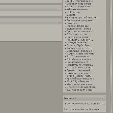
12.3.2 Реализация ...
Определение связи
1.5 Классификация...
«Логик-теоретик»
ДСМ-метод
Сервер
Функциональный пример
Сервисное программ...
Батарея
Глава 3. ПалмГИС
содержание - сетев...
Протоколы канально...
8.3.4 Учет и стат...
Подтип сущности
Принцип 2. Клиент ...
ПРЕДИСЛОВИЕ
Fortuna ClipOn Blu...
Рабочая частота эх...
Детальный анализ п...
ГЛАВА 4. ВНУТРЕННЕ...
3.4 Управление пе...
7.2. Интерпретация...
Представление 2
Пройдусь по Абрико...
6.6.1 События, выз...
Пример, связанный ...
Принцип действия
DVD в России: част...
Кратчайшее описание
10.3.6 Драйвер кос...
Многоканальная апп...
Определение атрибута
3.3. Адресация инф...
Мини-чат
Вам необходимо залогиниться.
Нет присланных сообщений.