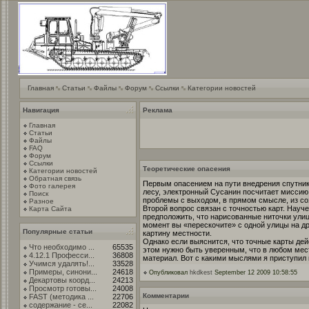
Главная
Статьи
Файлы
Форум
Ссылки
Категории новостей
Навигация
Реклама
Главная
Статьи
Файлы
FAQ
Форум
Ссылки
Теоретические опасения
Категории новостей
Обратная связь
Первым опасением на пути внедрения спутнико
Фото галерея
лесу, электронный Сусанин посчитает миссию 
Поиск
проблемы с выходом, в прямом смысле, из со
Разное
Второй вопрос связан с точностью карт. Нау
Карта Сайта
предположить, что нарисованные ниточки ули
момент вы «перескочите» с одной улицы на др
Популярные статьи
картину местности.
Однако если выяснится, что точные карты дей
Что необходимо ...
65535
этом нужно быть уверенным, что в любом мес
4.12.1 Професси...
36808
материал. Вот с какими мыслями я приступил 
Учимся удалять!...
33528
Примеры, синони...
24618
Опубликовал
hkdkest
September 12 2009 10:58:55
Декартовы коорд...
24213
Просмотр готовы...
24008
Комментарии
FAST (методика ...
22706
содержание - се...
22082