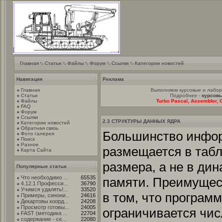
Главная
Статьи
Файлы
Форум
Ссылки
Категории новостей
Навигация
Реклама
Главная
Выполняем курсовые и лабо
Статьи
Подробнее -
курсовы
Файлы
Turbo Pascal, Assembler, C
FAQ
Форум
Ссылки
2.3 СТРУКТУРЫ ДАННЫХ ЯДРА
Категории новостей
Обратная связь
Большинство инфор
Фото галерея
Поиск
Разное
размещается в таб
Карта Сайта
размера, а не в ди
Популярные статьи
Что необходимо ...
65535
памяти. Преимущест
4.12.1 Професси...
36790
Учимся удалять!...
33520
в том, что программ
Примеры, синони...
24616
Декартовы коорд...
24208
Просмотр готовы...
24005
ограничивается чис
FAST (методика ...
22704
содержание - се...
22080