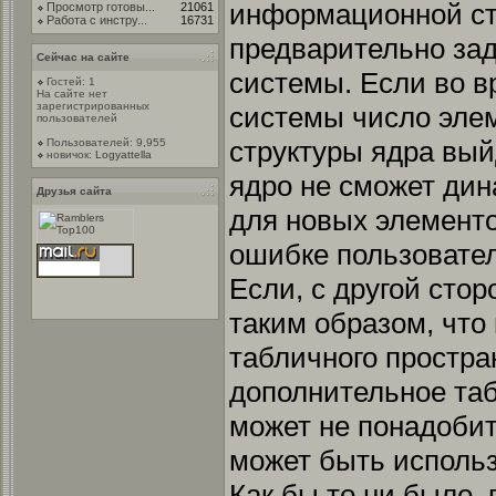
информационной ст
Просмотр готовы...
21061
Работа с инстру...
16731
предварительно зад
Сейчас на сайте
системы. Если во 
Гостей: 1
На сайте нет
зарегистрированных
системы число эле
пользователей
структуры ядра вый
Пользователей: 9,955
новичок:
Logyattella
ядро не сможет ди
Друзья сайта
для новых элемент
ошибке пользовате
Если, с другой сто
таким образом, что
табличного простра
дополнительное та
может не понадобит
может быть использ
Как бы то ни было,