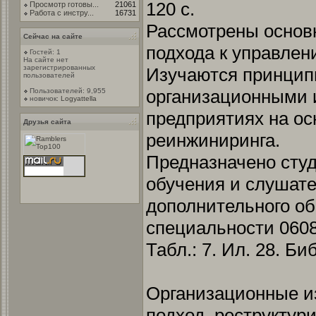
120 с.
Просмотр готовы...
21061
Работа с инстру...
16731
Рассмотрены основ
Сейчас на сайте
подхода к управле
Гостей: 1
На сайте нет
зарегистрированных
Изучаются принцип
пользователей
организационными 
Пользователей: 9,955
новичок:
Logyattella
предприятиях на ос
Друзья сайта
реинжиниринга.
Предназначено сту
обучения и слушат
дополнительного об
специальности 0608
Табл.: 7. Ил. 28. Би
Организационные и
подход, реструктур