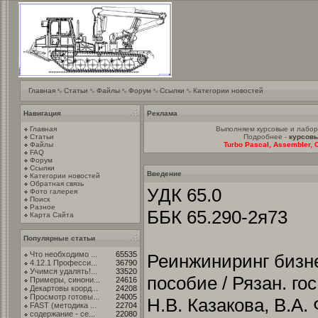
Главная
Статьи
Файлы
Форум
Ссылки
Категории новостей
Навигация
Реклама
Главная
Выполняем курсовые и лабо
Статьи
Подробнее -
курсовы
Файлы
Turbo Pascal, Assembler, C
FAQ
Форум
Ссылки
Введение
Категории новостей
Обратная связь
УДК 65.0
Фото галерея
Поиск
Разное
ББК 65.290-2я73
Карта Сайта
Популярные статьи
Что необходимо ...
65535
Реинжиниринг бизн
4.12.1 Професси...
36790
Учимся удалять!...
33520
пособие / Рязан. гос
Примеры, синони...
24616
Декартовы коорд...
24208
Просмотр готовы...
24005
Н.В. Казакова, В.А. 
FAST (методика ...
22704
содержание - се...
22080