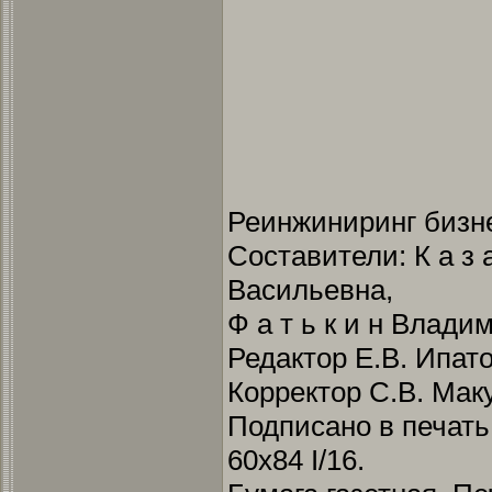
Реинжиниринг бизн
Составители: К а з 
Васильевна,
Ф а т ь к и н Влад
Редактор Е.В. Ипат
Корректор С.В. Ма
Подписано в печать
60х84 I/16.