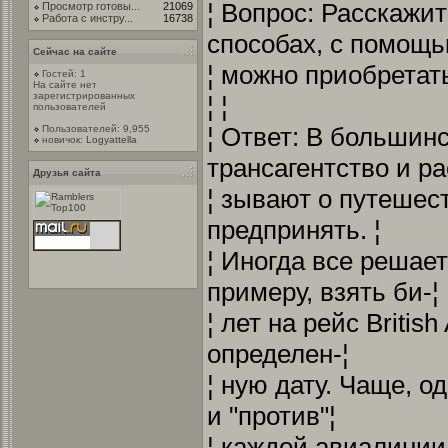
¦ Вопрос: Расскажи
Просмотр готовы...
21069
Работа с инстру...
16738
способах, с помощь
Сейчас на сайте
¦ можно приобретать
Гостей: 1
На сайте нет
зарегистрированных
¦ ¦
пользователей
¦ Ответ: В большин
Пользователей: 9,955
новичок:
Logyattella
трансагентство и ра
Друзья сайта
¦ зывают о путешес
предпринять. ¦
¦ Иногда все решает
примеру, взять би-¦
¦ лет на рейс Britis
определен-¦
¦ ную дату. Чаще, о
и "против"¦
¦ каждой авиалинии