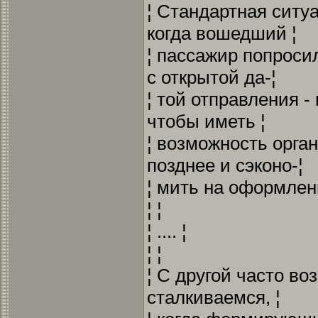
¦ Стандартная ситу
когда вошедший ¦
¦ пассажир попроси
с открытой да-¦
¦ той отправления -
чтобы иметь ¦
¦ возможность орга
позднее и сэконо-¦
¦ мить на оформлени
¦ ¦
¦ .... ¦
¦ ¦
¦ С другой часто в
сталкиваемся, ¦