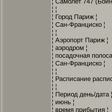
¦ Самолет 747 (Боинг
¦ ¦
¦ Город Париж ¦
¦ Сан-Франциско ¦
¦ ¦
¦ Аэропорт Париж ¦
¦ аэродром ¦
¦ посадочная полоса
¦ Сан-Франциско ¦
¦ ¦
¦ Расписание распис
¦ ¦
¦ Период день/дата 
¦ июнь ¦
¦ время прибытия ¦