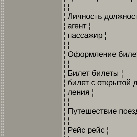
¦ ¦
¦ Личность должнос
¦ агент ¦
¦ пассажир ¦
¦ ¦
¦ Оформление билет
¦ ¦
¦ Билет билеты ¦
¦ билет с открытой д
¦ ления ¦
¦ ¦
¦ Путешествие поезд
¦ ¦
¦ Рейс рейс ¦