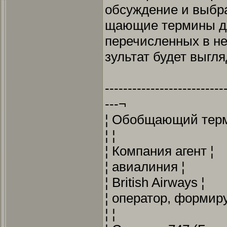
обсуждение и выбра
щающие термины д
перечисленных в не
зультат будет выгл
--------------------------
---¬
¦ Обобщающий терм
¦ ¦
¦ Компания агент ¦
¦ авиалиния ¦
¦ British Airways ¦
¦ оператор, формир
¦ ¦