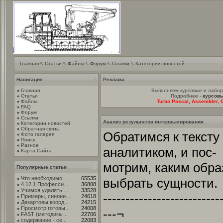
Главная
Статьи
Файлы
Форум
Ссылки
Категории новостей
Навигация
Реклама
Главная
Выполняем курсовые и лабо
Статьи
Подробнее -
курсовы
Файлы
Turbo Pascal, Assembler, C
FAQ
Форум
Ссылки
Анализ результатов интервьюирования
Категории новостей
Обратная связь
Обратимся к тексту
Фото галерея
Поиск
Разное
аналитиком, и пос-
Карта Сайта
мотрим, каким обра
Популярные статьи
Что необходимо ...
65535
выбрать сущности.
4.12.1 Професси...
36808
Учимся удалять!...
33528
--------------------------
Примеры, синони...
24618
Декартовы коорд...
24215
Просмотр готовы...
24008
---¬
FAST (методика ...
22706
содержание - се...
22083