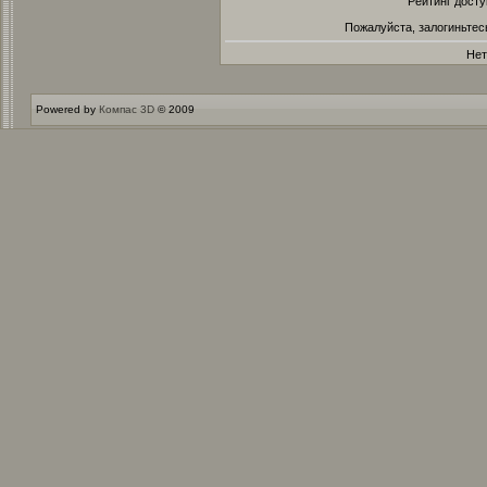
Рейтинг досту
Пожалуйста, залогиньтес
Нет
Powered by
Компас 3D
© 2009