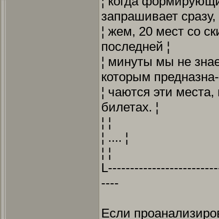
¦ когда формирующи
запрашивает сразу, 
¦ жем, 20 мест со с
последней ¦
¦ минуты мы не зна
которым предназна-
¦ чаются эти места,
билетах. ¦
¦ ¦
¦ .... ¦
¦ ¦
L-------------------------
----
Если проанализиро