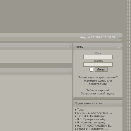
August 06 2026 17:56:52
Гость
Имя
Пароль
Вы не зарегистрированны?
Нажмите здесь
для
регистрации.
Забыли пароль?
Запросите новый
здесь
.
Случайные статьи
Текст
ГЛАВА 1. ОСНОВНЫЕ ...
12.3.3.4 Фиктивные...
9.3. Программа обу...
9. Количество проц...
6.6 ПРИОСТАНОВКА В...
Глава 6. Подключен...