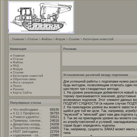
Главная
Статьи
Файлы
Форум
Ссылки
Категории новостей
Навигация
Реклама
Главная
Статьи
Файлы
FAQ
Форум
Ссылки
Установление различий между подтипами
Категории новостей
Обратная связь
Для успешной работы с подтипами нужно расп
Фото галерея
будь методом, позволяющим отличать один под
Поиск
ществуют три стандартных метода:
Разное
1. На уровне реализации добавляется новый э
Карта Сайта
торому присваиваются значения, допустимые 
возможных подтипов. Этот элемент данных мо
Популярные статьи
ПОДТИП СУЩНОСТИ (в нашем случае ПОДТ
2. На прикладном уровне вы можете завести а
Что необходимо ...
65535
щийся для той же цели. Так, например, атрибу
4.12.1 Професси...
36793
"мужской" и "женский" дает нам два подтипа
Учимся удалять!...
33521
3. Так же на прикладном уровне вы можете с
Примеры, синони...
24616
из атрибутов/связей и условий, накладываемых
Декартовы коорд...
24209
торая будет определять подтипы.
Просмотр готовы...
24005
Так, например, сущность ЗАКАЗ может иметь 
FAST (методика ...
22704
типа:
содержание - се...
22080
----------------------T------------------------------------