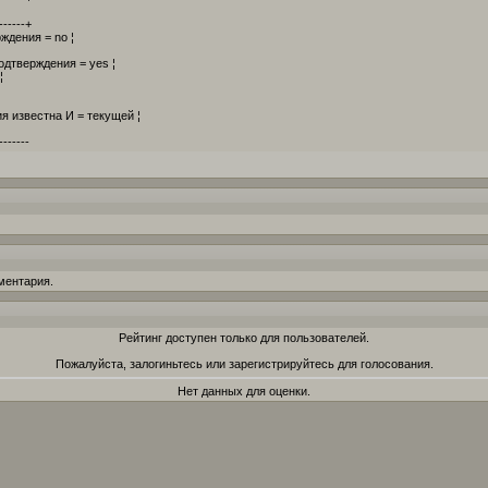
-------+
дения = no ¦
дтверждения = yes ¦
¦
 известна И = текущей ¦
-------
ментария.
Рейтинг доступен только для пользователей.
Пожалуйста, залогиньтесь или зарегистрируйтесь для голосования.
Нет данных для оценки.