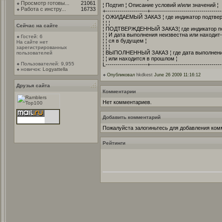
Просмотр готовы...
21061
¦ Подтип ¦ Описание условий и/или значений ¦
Работа с инстру...
16733
+---------------------+-----------------------------------
¦ ОЖИДАЕМЫЙ ЗАКАЗ ¦ где индикатор подтверж
¦ ¦ ¦
Сейчас на сайте
¦ ПОДТВЕРЖДЕННЫЙ ЗАКАЗ¦ где индикатор по
¦ ¦ И дата выполнения неизвестна или находит-
Гостей: 6
¦ ¦ ся в будущем ¦
На сайте нет
¦ ¦ ¦
зарегистрированных
¦ ВЫПОЛНЕННЫЙ ЗАКАЗ ¦ где дата выполнения
пользователей
¦ ¦ или находится в прошлом ¦
Пользователей: 9,955
L---------------------+------------------------------------
новичок:
Logyattella
Опубликовал
hkdkest
June 26 2009 11:16:12
Друзья сайта
Комментарии
Нет комментариев.
Добавить комментарий
Пожалуйста залогиньтесь для добавления ком
Рейтинги