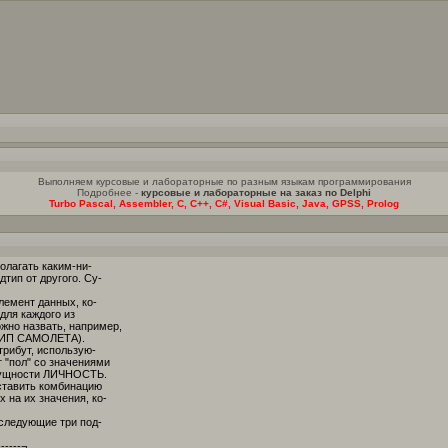
Выполняем курсовые и лабораторные по разным языкам программирования
Подробнее -
курсовые и лабораторные на заказ по Delphi
Turbo Pascal, Assembler, C, C++, C#, Visual Basic, Java, GPSS, Prolog
олагать каким-ни-
тип от другого. Су-
лемент данных, ко-
для каждого из
жно назвать, например,
ИП САМОЛЕТА).
трибут, использую-
т "пол" со значениями
 сущности ЛИЧНОСТЬ.
оставить комбинацию
 на их значения, ко-
следующие три под-
------¬