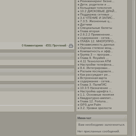
Реинжиниринг бизне...
Дети, родители и ...
Кольцевая топология
10.2 ДИСКОВЫЕ ДРАЙ...
Поддержка сетевых ...
3.4 ЧТЕНИЕ И ЗАПИС...
7.3.5. Жизненные ц...
Датчики
Специальные билеты
Глава вторая
2.6.2.2 Применение...
содержание - сетев...
ГЛАВА 12. МНОГОПРО...
Независимость данных
0 Комментариев · 4551 Прочтений ·
Оценка степени мощ...
Компактность и эфф...
Группа 3 — програм...
Глава 9. Royaltek ...
4.11 Технология АТМ
Настройки телефона...
9.4. Интегрирован...
Разъем последовате...
Как рассуждает ре...
Встроенная карта
содержание - сетев...
Глава 3. ПалмГИС
10.3.5 Назначение ...
Настройка шрифта т...
1.1. Основные понятия
Квадратурно-амплит...
Глава 12. Fortuna...
GPS для Palm
3.2. Уровни зрелости
Мини-чат
Вам необходимо залогиниться.
Нет присланных сообщений.