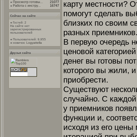
карту местности? О
Просмотр готовы...
21077
Работа с инстру...
16747
помогут сделать вы
Сейчас на сайте
близких по своим с
Гостей: 2
На сайте нет
зарегистрированных
разных приемников
пользователей
В первую очередь н
Пользователей: 9,955
новичок:
Logyattella
ценовой категорией
Друзья сайта
денег вы готовы пот
которого вы жили, 
приобрести.
Существуют несколь
случайно. С каждо
у приемников появ
функции и, соответ
исходя из его цены
итерацией при выб