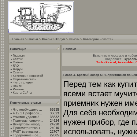
Главная
Статьи
Файлы
Форум
Ссылки
Категории новостей
Навигация
Реклама
Главная
Выполняем курсовые и лабо
Статьи
Подробнее -
курсовы
Файлы
Turbo Pascal, Assembler, C
FAQ
Форум
Ссылки
Глава 4. Краткий обзор GPS-приемников по це
Категории новостей
Обратная связь
Перед тем как купи
Фото галерея
Поиск
Разное
всеми встает мучит
Карта Сайта
приемник нужен им
Популярные статьи
Что необходимо ...
65535
Для себя необходим
4.12.1 Професси...
36823
Учимся удалять!...
33532
нужен прибор, где п
Примеры, синони...
24624
Декартовы коорд...
24220
Просмотр готовы...
24010
использовать, нужно
FAST (методика ...
22707
содержание - се...
22085