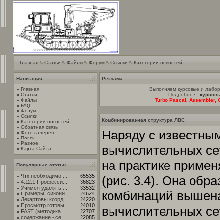
Главная
Статьи
Файлы
Форум
Ссылки
Категории новостей
Навигация
Реклама
Главная
Выполняем курсовые и лабо
Статьи
Подробнее -
курсовы
Файлы
Turbo Pascal, Assembler, C
FAQ
Форум
Ссылки
Комбинированная структура ЛВС
Категории новостей
Обратная связь
Наряду с известны
Фото галерея
Поиск
Разное
вычислительных сет
Карта Сайта
на практике примен
Популярные статьи
Что необходимо ...
65535
(рис. 3.4). Она обр
4.12.1 Професси...
36823
Учимся удалять!...
33532
комбинаций вышена
Примеры, синони...
24624
Декартовы коорд...
24220
Просмотр готовы...
24010
вычислительных се
FAST (методика ...
22707
содержание - се...
22085