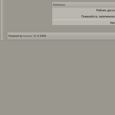
Рейтинги
Рейтинг досту
Пожалуйста, залогиньтес
Нет
Powered by
Компас 3D
© 2009