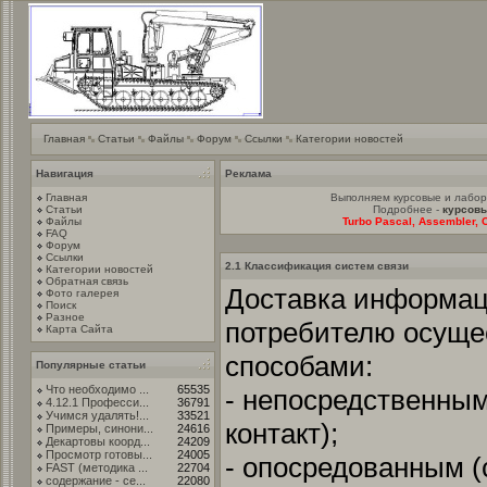
Главная
Статьи
Файлы
Форум
Ссылки
Категории новостей
Навигация
Реклама
Главная
Выполняем курсовые и лабо
Статьи
Подробнее -
курсовы
Файлы
Turbo Pascal, Assembler, C
FAQ
Форум
Ссылки
2.1 Классификация систем связи
Категории новостей
Обратная связь
Доставка информаци
Фото галерея
Поиск
Разное
потребителю осуще
Карта Сайта
способами:
Популярные статьи
Что необходимо ...
65535
- непосредственны
4.12.1 Професси...
36791
Учимся удалять!...
33521
контакт);
Примеры, синони...
24616
Декартовы коорд...
24209
Просмотр готовы...
24005
- опосредованным (
FAST (методика ...
22704
содержание - се...
22080