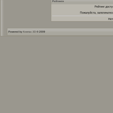
Рейтинги
Рейтинг досту
Пожалуйста, залогиньтес
Нет
Powered by
Компас 3D
© 2009