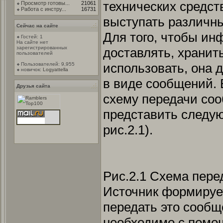
технических средств
Просмотр готовы...
21061
Работа с инстру...
16731
выступать различны
Сейчас на сайте
Для того, чтобы и
Гостей: 1
На сайте нет
зарегистрированных
доставлять, хранит
пользователей
использовать, она 
Пользователей: 9,955
новичок:
Logyattella
в виде сообщений. 
Друзья сайта
схему передачи со
представить следу
рис.2.1).
Рис.2.1 Схема пер
Источник формирует
передать это сообщ
необходимо с помо