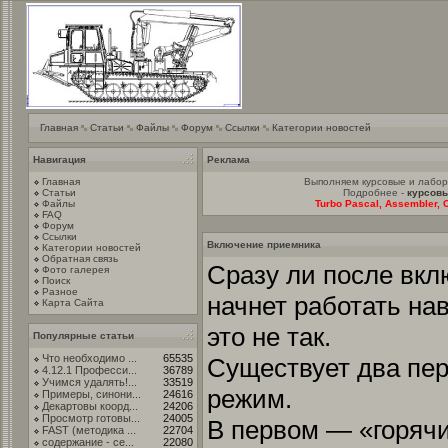
Главная
Статьи
Файлы
Форум
Ссылки
Категории новостей
Навигация
Реклама
Главная
Выполняем курсовые и лабо
Статьи
Подробнее -
курсовы
Файлы
Turbo Pascal, Assembler, C
FAQ
Форум
Ссылки
Включение приемника
Категории новостей
Обратная связь
Сразу ли после вк
Фото галерея
Поиск
Разное
начнет работать на
Карта Сайта
это не так.
Популярные статьи
Что необходимо ...
65535
Существует два пе
4.12.1 Професси...
36789
Учимся удалять!...
33519
режим.
Примеры, синони...
24616
Декартовы коорд...
24206
Просмотр готовы...
24005
В первом — «горяч
FAST (методика ...
22704
содержание - се...
22080