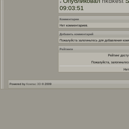
Опубликовал
hkdkest
S
09:03:51
Комментарии
Нет комментариев.
Добавить комментарий
Пожалуйста залогиньтесь для добавления ком
Рейтинги
Рейтинг досту
Пожалуйста, залогиньтес
Нет
Powered by
Компас 3D
© 2009