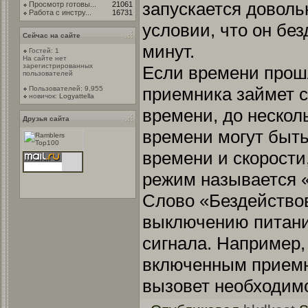
запускается доволь
Просмотр готовы...
21061
Работа с инстру...
16731
условии, что он бе
Сейчас на сайте
минут.
Гостей: 1
На сайте нет
зарегистрированных
Если времени прош
пользователей
приемника займет 
Пользователей: 9,955
новичок:
Logyattella
времени, до несколь
Друзья сайта
времени могут быт
времени и скорости,
режим называется 
Слово «Бездействов
выключению питания
сигнала. Например,
включенным приемн
вызовет необходимо