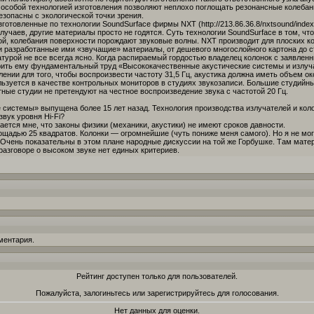
 особой технологией изготовления позволяют неплохо поглощать резонансные колеба
езопасны с экологической точки зрения.
готовленные по технологии SoundSurface фирмы NXT (http://213.86.36.8/nxtsound/inde
чаев, другие материалы просто не годятся. Суть технологии SoundSurface в том, чт
й, колебания поверхности порождают звуковые волны. NXT производит для плоских ко
 и разработанные ими «звучащие» материалы, от дешевого многослойного картона до с
атурой не все всегда ясно. Когда распираемый гордостью владелец колонок с заявле
ить ему фундаментальный труд «Высококачественные акустические системы и излучат
нии для того, чтобы воспроизвести частоту 31,5 Гц, акустика должна иметь объем ок
ользуется в качестве контрольных мониторов в студиях звукозаписи. Большие студий
ные студии не претендуют на честное воспроизведение звука с частотой 20 Гц.
системы» выпущена более 15 лет назад. Технология производства излучателей и коло
вук уровня Hi-Fi?
мается мне, что законы физики (механики, акустики) не имеют сроков давности.
щадью 25 квадратов. Колонки — огромнейшие (чуть пониже меня самого). Но я не могу
. Очень показательны в этом плане народные дискуссии на той же Горбушке. Там матер
 разговоре о высоком звуке нет единых критериев.
ментария.
Рейтинг доступен только для пользователей.
Пожалуйста, залогиньтесь или зарегистрируйтесь для голосования.
Нет данных для оценки.