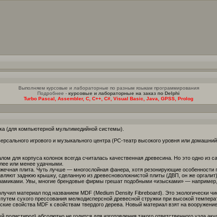
Выполняем курсовые и лабораторные по разным языкам программирования
Подробнее -
курсовые и лабораторные на заказ по Delphi
Turbo Pascal, Assembler, C, C++, C#, Visual Basic, Java, GPSS, Prolog
ка (для компьютерной мультимедийной системы).
ерсального игрового и музыкального центра (PC-театр высокого уровня или домашний
ом для корпуса колонок всегда считалась качественная древесина. Но это одно из 
лее или менее удачными.
ечная плита. Чуть лучше — многослойная фанера, хотя резонирующие особенности п
авляют заднюю крышку, сделанную из древесноволокнистой плиты (ДВП, он же оргалит)
намиками. Увы, многие брендовые фирмы грешат подобными «изысками» — например, 
учил материал под названием MDF (Medium Density Fibreboard). Это экологически чи
 путем сухого прессования мелкодисперсной древесной стружки при высокой температ
ские свойства MDF к свойствам твердого дерева. Новый материал взят на вооружение
полистирол) абсолютно не годится для изготовления такого ответственного узла акуст