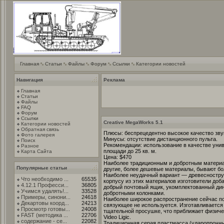
Главная
Статьи
Файлы
Форум
Ссылки
Категории новостей
Навигация
Реклама
Главная
Статьи
Файлы
FAQ
Форум
Ссылки
Creative MegaWorks 5.1
Категории новостей
Обратная связь
Плюсы: беспрецедентно высокое качество зву
Фото галерея
Минусы: отсутствие дистанционного пульта.
Поиск
Рекомендации: использование в качестве унив
Разное
площади до 25 кв. м.
Карта Сайта
Цена: $470
Наиболее традиционным и добротным материал
Популярные статьи
другие, более дешевые материалы, бывают бо
Наиболее неудачный вариант — древесноструж
Что необходимо ...
65535
корпусу из этих материалов изготовители доб
4.12.1 Професси...
36805
добрый почтовый ящик, укомплектованный ди
Учимся удалять!...
33528
добротными колонками.
Примеры, синони...
24618
Наиболее широкое распространение сейчас пол
Декартовы коорд...
24213
связующее не используется. Изготавливается
Просмотр готовы...
24008
тщательной просушке, что приближает физиче
FAST (методика ...
22706
Video Ligic.
содержание - се...
22082
Традиционная серая пластмасса (ударопрочный 