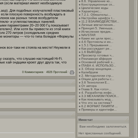
8.6. Управление ко...
ния (если материал имеет необходимую
Конструкционные сп...
Циклические коды
x.asp). Для подобных излучателей пластиковый
Характерис...
о если плоскую поверхность возбуждать в
7.2.1. Обязательс...
лонок как разных типов возбудители
Настройка шрифта т...
текло- и углепластиковых панелей.
11.2 ВЗАИМОДЕЙСТВИ...
Личные впечатления...
нными параметрами 20–20 000 Гц показывает
Принцип 5. Уменьша...
ели»2. Или хотя бы привести из этой книги
Исчисление предик...
оло 270 литров (холодильник средних
NAVSTAR
ные мониторы — что-то типа болидов «Формулы
Какие же цели прес...
4.6 Протоколы и ин...
1.5.1 Прерывания ...
нок все-таки не стояла на месте! Неужели в
Как рассуждает ре...
1.6 ВЫВОДЫ
Просмотр готовых ч...
 сказать, что слушаю настоящий Hi-Fi.
Рекламная эйфория
ые хай-эндщики кроют друг друга так, что
Основной рабочий э...
ГЛАВА 4. ИСПОЛЬЗО...
3. Обзор концепции...
Калибруем
0 Комментариев · 4926 Прочтений ·
2. Методологии стр...
Опции для работы с...
3.6 Технология E...
От автора
Глава 9. Как «это»...
4. Разработка инфо...
3.3 МЕХАНИЗМ ПОИСК...
Как показывать мод...
Что это за система?
6.2 ФОРМАТ ПАМЯТИ ...
Примеры и идентифи...
Мини-чат
Вам необходимо залогиниться.
Нет присланных сообщений.