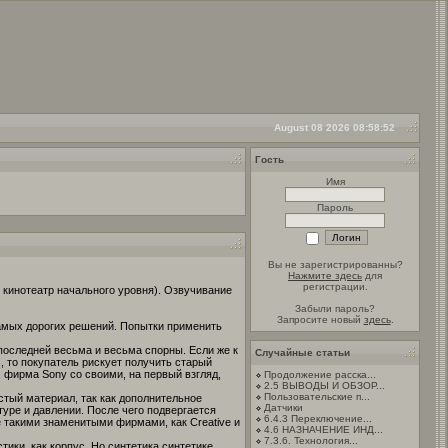
August 08 2026 08:58:52
Гость
Имя
Пароль
Вы не зарегистрированны?
Нажмите здесь
для
регистрации.
 кинотеатр начального уровня). Озвучивание
Забыли пароль?
Запросите новый
здесь
.
самых дорогих решений. Попытки применить
оследней весьма и весьма спорны. Если же к
Случайные статьи
, то покупатель рискует получить старый
фирма Sony со своими, на первый взгляд,
Продолжение расска...
2.5 ВЫВОДЫ И ОБЗОР...
Пользовательские п...
стый материал, так как дополнительное
Датчики
уре и давлении. После чего подвергается
6.4.3 Переключение...
 такими знаменитыми фирмами, как Creative и
4.6 НАЗНАЧЕНИЕ ИНД...
7.3.6. Технология...
ики, как корпус. Но синтетика синтетике