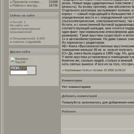
Просмотр готовы...
21068
рознь. Новые виды ударопрочных пластиков с
Работа с инстру...
16736
вязкость). Ко всему прочему, они абсолютно б
Отдельного разговора заслуживают колонки, из
корпус — самый подходящий в большинстве слу
Сейчас на сайте
определенном месте и с определенной частото
(пьезоэлектрические, электромагнитные), так
Гостей: 1
Кстати, и с качественной бытовой аудиоаппар
На сайте нет
соответствующий шильдик, мне хочется подар
зарегистрированных
один факт: при нормальном атмосферном давле
пользователей
размеров). Такая акустика существует и исп
Пользователей: 9,955
1» в автомобилестроении. Но даже самые элит
новичок:
Logyattella
Из переписки с редактором:
AE> Книга «Высококачественные акустические 
помещении меньше 36 кв. м. нельзя получить з
Друзья сайта
EJ> Да, книга была издана в 1985 году. Но, ду
У меня акустика установлена в помещении пло
Конечно же, сколько людей, столько и мнений
хоть святых выноси. И все из-за того, что при
Опубликовал
hkdkest
October 25 2009 14:09:23
Комментарии
Нет комментариев.
Добавить комментарий
Пожалуйста залогиньтесь для добавления ком
Рейтинги