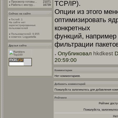
TCP/IP).
Просмотр готовы...
21071
Работа с инстру...
16739
Опции из этого мен
Сейчас на сайте
оптимизировать яд
Гостей: 1
На сайте нет
зарегистрированных
конкретных
пользователей
функций, например
Пользователей: 9,955
новичок:
Logyattella
фильтрации пакетов
Друзья сайта
Опубликовал
hkdkest
D
20:59:00
Комментарии
Нет комментариев.
Добавить комментарий
Пожалуйста залогиньтесь для добавления ком
Рейтинги
Рейтинг досту
Пожалуйста, залогиньтес
Нет