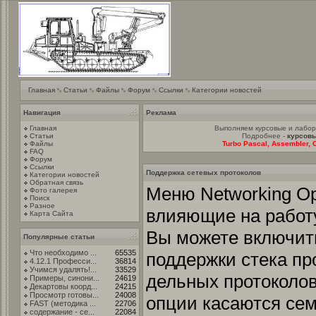
Главная
Статьи
Файлы
Форум
Ссылки
Категории новостей
Навигация
Реклама
Главная
Выполняем курсовые и лабо
Статьи
Подробнее -
курсовы
Файлы
Turbo Pascal, Assembler, C
FAQ
Форум
Ссылки
Поддержка сетевых протоколов
Категории новостей
Обратная связь
Меню Networking Op
Фото галерея
Поиск
Разное
влияющие на работу
Карта Сайта
Вы можете включит
Популярные статьи
Что необходимо ...
65535
поддержки стека пр
4.12.1 Професси...
36814
Учимся удалять!...
33529
дельных протоколов
Примеры, синони...
24619
Декартовы коорд...
24215
Просмотр готовы...
24008
опции касаются сем
FAST (методика ...
22706
содержание - се...
22084