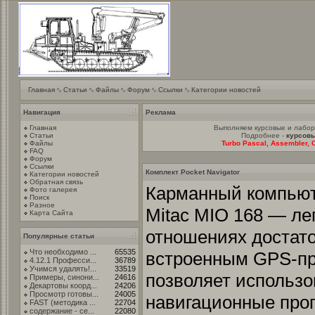
Главная
Статьи
Файлы
Форум
Ссылки
Категории новостей
Навигация
Реклама
Главная
Выполняем курсовые и лабо
Статьи
Подробнее -
курсовы
Файлы
Turbo Pascal, Assembler, C
FAQ
Форум
Ссылки
Комплект Pocket Navigator
Категории новостей
Обратная связь
Карманный компью
Фото галерея
Поиск
Разное
Mitac MIO 168 — ле
Карта Сайта
отношениях достат
Популярные статьи
Что необходимо ...
65535
встроенным GPS-п
4.12.1 Професси...
36789
Учимся удалять!...
33519
позволяет использ
Примеры, синони...
24616
Декартовы коорд...
24206
Просмотр готовы...
24005
навигационные про
FAST (методика ...
22704
содержание - се...
22080