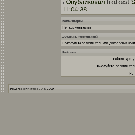
Опубликовал
hkdkest
S
11:04:38
Комментарии
Нет комментариев.
Добавить комментарий
Пожалуйста залогиньтесь для добавления ком
Рейтинги
Рейтинг досту
Пожалуйста, залогиньтес
Нет
Powered by
Компас 3D
© 2009