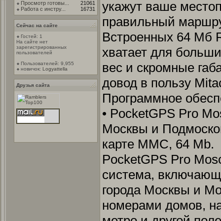
укажут ваше местоп
Просмотр готовы...
21061
Работа с инстру...
16731
правильный маршру
Сейчас на сайте
Встроенных 64 Мб 
Гостей: 1
На сайте нет
зарегистрированных
хватает для больш
пользователей
вес и скромные га
Пользователей: 9,955
новичок:
Logyattella
довод в пользу Mita
Друзья сайта
Программное обесп
• PocketGPS Pro Mo
Москвы и Подмоско
карте MMC, 64 Mb.
PocketGPS Pro Mos
система, включающа
города Москвы и Мо
номерами домов, н
метро и другой пол