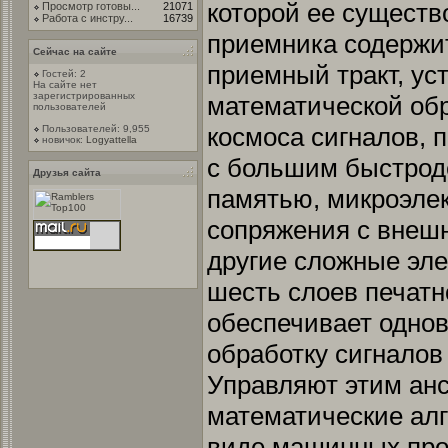
которой ее существ
Просмотр готовы...
21071
Работа с инстру...
16739
приемника содержи
Сейчас на сайте
приемный тракт, ус
Гостей: 2
На сайте нет
зарегистрированных
математической обр
пользователей
космоса сигналов, 
Пользователей: 9,955
новичок:
Logyattella
с большим быстрод
Друзья сайта
памятью, микроэле
сопряжения с внеш
другие сложные эл
шесть слоев печатн
обеспечивает одно
обработку сигналов
Управляют этим ан
математические ал
виде машинных про