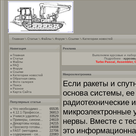
Главная
Статьи
Файлы
Форум
Ссылки
Категории новостей
Навигация
Реклама
Главная
Выполняем курсовые и лабо
Статьи
Подробнее -
курсовы
Файлы
Turbo Pascal, Assembler, C
FAQ
Форум
Ссылки
Микроэлектроника
Категории новостей
Обратная связь
Если ракеты и спут
Фото галерея
Поиск
Разное
основа системы, ее
Карта Сайта
радиотехнические 
Популярные статьи
Что необходимо ...
65535
микроэлектронные у
4.12.1 Професси...
36813
Учимся удалять!...
33529
нервы. Вместе с т
Примеры, синони...
24619
Декартовы коорд...
24215
Просмотр готовы...
24008
это информационна
FAST (методика ...
22706
содержание - се...
22083