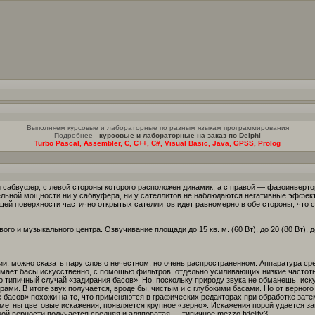
Выполняем курсовые и лабораторные по разным языкам программирования
Подробнее -
курсовые и лабораторные на заказ по Delphi
Turbo Pascal, Assembler, C, C++, C#, Visual Basic, Java, GPSS, Prolog
сабвуфер, с левой стороны которого расположен динамик, а с правой — фазоинвертор
дельной мощности ни у сабвуфера, ни у сателлитов не наблюдаются негативные эффект
щей поверхности частично открытых сателлитов идет равномерно в обе стороны, что 
го и музыкального центра. Озвучивание площади до 15 кв. м. (60 Вт), до 20 (80 Вт), до
и, можно сказать пару слов о нечестном, но очень распространенном. Аппаратура сре
нимает басы искусственно, с помощью фильтров, отдельно усиливающих низкие част
 типичный случай «задирания басов». Но, поскольку природу звука не обманешь, иск
ами. В итоге звук получается, вроде бы, чистым и с глубокими басами. Но от верного з
е басов» похожи на те, что применяются в графических редакторах при обработке за
аметны цветовые искажения, появляется крупное «зерно». Искажения порой удается з
ой верности получается средняя и аляповатая — типичное mezzo fidelity3.