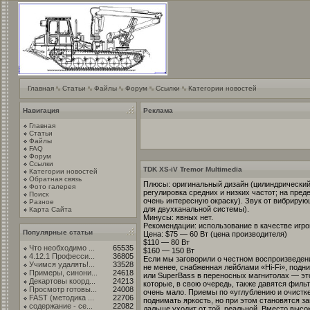
Главная
Статьи
Файлы
Форум
Ссылки
Категории новостей
Навигация
Реклама
Главная
Статьи
Файлы
FAQ
Форум
Ссылки
TDK XS-iV Tremor Multimedia
Категории новостей
Обратная связь
Плюсы: оригинальный дизайн (цилиндрический 
Фото галерея
регулировка средних и низких частот; на пре
Поиск
очень интересную окраску). Звук от вибрирую
Разное
для двухканальной системы).
Карта Сайта
Минусы: явных нет.
Рекомендации: использование в качестве игрово
Популярные статьи
Цена: $75 — 60 Вт (цена производителя)
$110 — 80 Вт
Что необходимо ...
65535
$160 — 150 Вт
4.12.1 Професси...
36805
Если мы заговорили о честном воспроизведени
Учимся удалять!...
33528
не менее, снабженная лейблами «Hi-Fi», под
Примеры, синони...
24618
или SuperBass в переносных магнитолах — это
Декартовы коорд...
24213
которые, в свою очередь, также давятся фильтр
Просмотр готовы...
24008
очень мало. Приемы по «углублению и очистк
FAST (методика ...
22706
поднимать яркость, но при этом становятся з
содержание - се...
22082
дальше уходит от той, реальной. Вместо высок