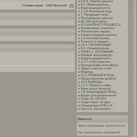
2.6.3. Сжатие данных
9.5. Инженерия ра...
0 Комментариев · 5449 Прочтений ·
Водозащищенность
2.4.4 Линейные коды
7. Продукции типа...
Производные данные
До 500 долларов
6.3 КОНТЕКСТ ПРОЦЕССА
Применение атрибута
Технические характ...
Линия передачи данных
1.4 Способы комму...
Точность и аккурат...
13.3 "ПРОЗРАЧНЫЕ" ...
8.2. Планирование...
ГЛАВА 1. ОСНОВНЫЕ ...
Первый параграф пр...
Модель кредитной к...
2.4.7.4 Построение...
Преодолевая ионосферу
Экран отметки точек
Модемы
12.2 ГЛАВНЫЙ И ПОД...
Представление домена
10.5 ВЫВОДЫ
2.2.7 Объем и инфо...
Идея пятая: Ионосф...
7.8 КОМАНДНЫЙ ПРОЦ...
Видео для развлечения
Глава 23. ER-102
Существуют ли друг...
Соединение КПК и G...
Часть 6. Автомобил...
Мини-чат
Вам необходимо залогиниться.
Нет присланных сообщений.