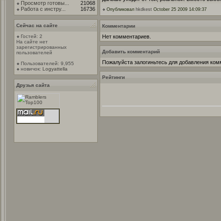
Просмотр готовы...
21068
Работа с инстру...
16736
Опубликовал
hkdkest
October 25 2009 14:09:37
Сейчас на сайте
Комментарии
Гостей: 2
Нет комментариев.
На сайте нет
зарегистрированных
Добавить комментарий
пользователей
Пожалуйста залогиньтесь для добавления ком
Пользователей: 9,955
новичок:
Logyattella
Рейтинги
Друзья сайта