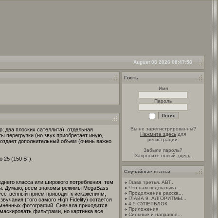
August 08 2026 08:47:58
Гость
Имя
Пароль
Вы не зарегистрированны?
; два плоских сателлита), отдельная
Нажмите здесь
для
ы перегрузки (но звук приобретает иную,
регистрации.
создает дополнительный объем (очень важно
Забыли пароль?
Запросите новый
здесь
.
 25 (150 Вт).
Случайные статьи
днего класса или широкого потребления, тем
Глава третья. АВТ...
оты. Думаю, всем знакомы режимы MegaBass
Что нам подсказыва...
Продолжение расска...
усственный прием приводит к искажениям,
ГЛАВА 9. АЛГОРИТМЫ...
вучания (того самого High Fidelity) остается
4.5 СУПЕРБЛОК
темненных фотографий. Сначала приходится
Приложения
амаскировать фильтрами, но картинка все
Сильные и направле...