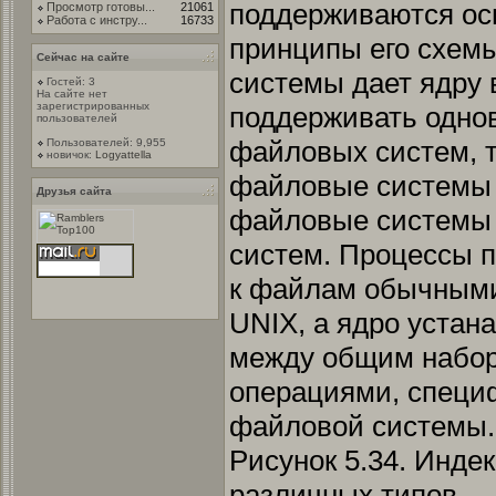
поддерживаются о
Просмотр готовы...
21061
Работа с инстру...
16733
принципы его схем
Сейчас на сайте
системы дает ядру
Гостей: 3
На сайте нет
зарегистрированных
поддерживать одно
пользователей
файловых систем, т
Пользователей: 9,955
новичок:
Logyattella
файловые системы (
Друзья сайта
файловые системы 
систем. Процессы 
к файлам обычным
UNIX, а ядро устан
между общим набо
операциями, специ
файловой системы.
Рисунок 5.34. Инде
различных типов