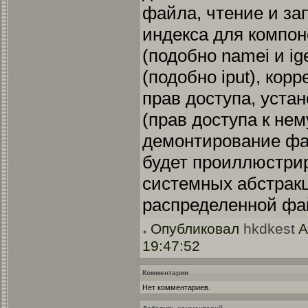
файла, чтение и за
индекса для компо
(подобно namei и ig
(подобно iput), кор
прав доступа, уста
(прав доступа к нем
демонтирование фа
будет проиллюстри
системных абстрак
распределенной фа
Опубликовал
hkdkest
A
19:47:52
Комментарии
Нет комментариев.