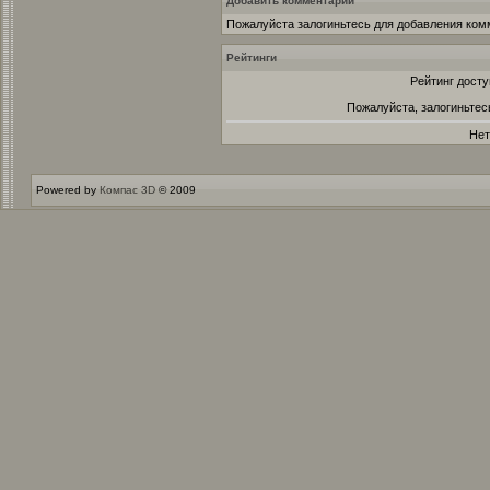
Добавить комментарий
Пожалуйста залогиньтесь для добавления ком
Рейтинги
Рейтинг досту
Пожалуйста, залогиньтес
Нет
Powered by
Компас 3D
© 2009