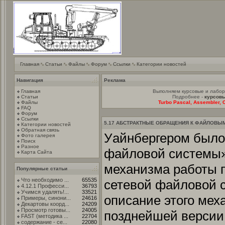
Главная
Статьи
Файлы
Форум
Ссылки
Категории новостей
Навигация
Реклама
Главная
Выполняем курсовые и лабо
Статьи
Подробнее -
курсовы
Файлы
Turbo Pascal, Assembler, C
FAQ
Форум
Ссылки
5.17 АБСТРАКТНЫЕ ОБРАЩЕНИЯ К ФАЙЛОВЫ
Категории новостей
Обратная связь
Уайнбергером было
Фото галерея
Поиск
Разное
файловой системы»
Карта Сайта
механизма работы 
Популярные статьи
Что необходимо ...
65535
сетевой файловой с
4.12.1 Професси...
36793
Учимся удалять!...
33521
описание этого механ
Примеры, синони...
24616
Декартовы коорд...
24209
Просмотр готовы...
24005
позднейшей версии
FAST (методика ...
22704
содержание - се...
22080