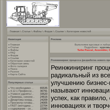
Главная
Статьи
Файлы
Форум
Ссылки
Категории новостей
Навигация
Реклама
Главная
Выполняем курсовые и лабо
Статьи
Подробнее -
курсовы
Файлы
Turbo Pascal, Assembler, C
FAQ
Форум
Ссылки
Реинжиниринг процесса (разработка нового пр
Категории новостей
Обратная связь
Реинжиниринг проце
Фото галерея
Поиск
Разное
радикальный из все
Карта Сайта
улучшению бизнес-п
Популярные статьи
Что необходимо ...
65535
называют инновацие
4.12.1 Професси...
36791
Учимся удалять!...
33520
успех, как правило,
Примеры, синони...
24616
Декартовы коорд...
24209
Просмотр готовы...
24005
инновациях и творч
FAST (методика ...
22704
содержание - се...
22080