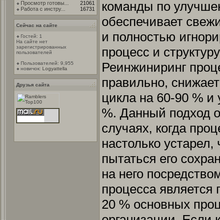
команды по улучше
Просмотр готовы...
21061
Работа с инстру...
16731
обеспечивает свежи
Сейчас на сайте
и полностью игнор
Гостей: 1
На сайте нет
зарегистрированных
процесс и структуру
пользователей
Реинжиниринг проце
Пользователей: 9,955
новичок:
Logyattella
правильно, снижает
Друзья сайта
цикла на 60-90 % и
%. Данный подход о
случаях, когда про
настолько устарел, 
пытаться его сохра
на него посредство
процесса является 
20 % основных про
организации. Если 