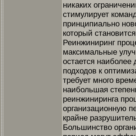
никаких ограничени
стимулирует команд
принципиально ново
который становитс
Реинжиниринг проц
максимальные улучш
остается наиболее 
подходов к оптимиз
требует много врем
наибольшая степень
реинжиниринга проц
организационную пе
крайне разрушител
Большинство орган