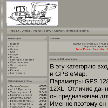
Главная
Статьи
Файлы
Форум
Ссылки
Категории новостей
Навигация
Реклама
Главная
Выполняем курсовые и лабо
Статьи
Подробнее -
курсовы
Файлы
Turbo Pascal, Assembler, C
FAQ
Форум
Ссылки
Цена до 350 долларов
Категории новостей
Обратная связь
В эту категорию вхо
Фото галерея
Поиск
Разное
и GPS eMap.
Карта Сайта
Параметры GPS 128 
Популярные статьи
Что необходимо ...
65535
12XL. Отличие данн
4.12.1 Професси...
36811
Учимся удалять!...
33528
он предназначен дл
Примеры, синони...
24618
Декартовы коорд...
24215
Просмотр готовы...
24008
Именно поэтому он
FAST (методика ...
22706
содержание - се...
22083