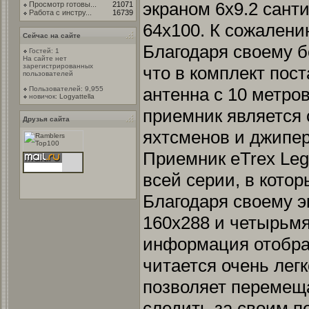
экраном 6х9.2 сант
Просмотр готовы...
21071
Работа с инстру...
16739
64х100. К сожалени
Сейчас на сайте
Благодаря своему б
Гостей: 1
На сайте нет
зарегистрированных
что в комплект пос
пользователей
антенна с 10 метро
Пользователей: 9,955
новичок:
Logyattella
приемник является
Друзья сайта
яхтсменов и джипер
Приемник eTrex Leg
всей серии, в кото
Благодаря своему э
160х288 и четырьмя
информация отобр
читается очень лег
позволяет перемеща
следить за своим 