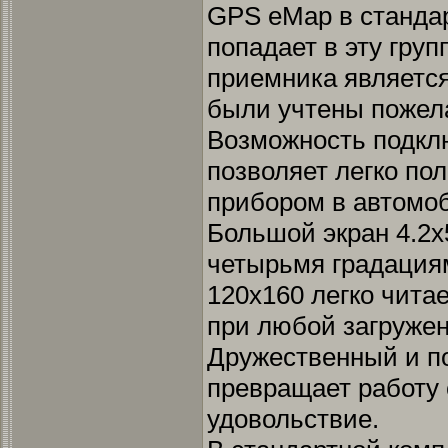
GPS eMap в станда
попадает в эту груп
приемника является 
были учтены пожел
Возможность подкл
позволяет легко по
прибором в автомо
Большой экран 4.2х
четырьмя градация
120х160 легко чита
при любой загружен
Дружественный и п
превращает работу 
удовольствие.