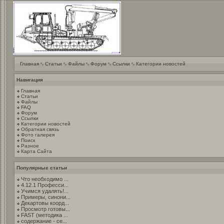
Главная
Статьи
Файлы
Форум
Ссылки
Категории новостей
Навигация
Главная
Статьи
Файлы
FAQ
Форум
Ссылки
Категории новостей
Обратная связь
Фото галерея
Поиск
Разное
Карта Сайта
Популярные статьи
Что необходимо ...
4.12.1 Професси...
Учимся удалять!...
Примеры, синони...
Декартовы коорд...
Просмотр готовы...
FAST (методика ...
содержание - се...