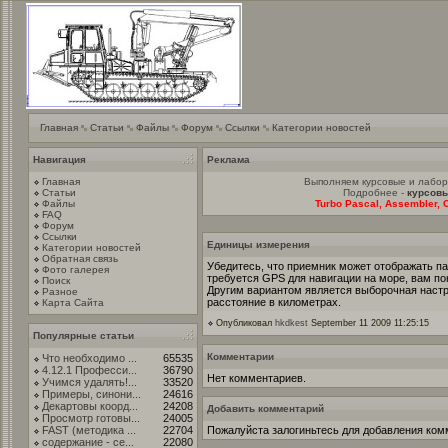
Главная
Статьи
Файлы
Форум
Ссылки
Категории новостей
Навигация
Реклама
Главная
Выполняем курсовые и лабо
Статьи
Подробнее -
курсовы
Файлы
Turbo Pascal, Assembler, C
FAQ
Форум
Ссылки
Единицы измерения
Категории новостей
Обратная связь
Убедитесь, что приемник может отображать п
Фото галерея
требуется GPS для навигации на море, вам п
Поиск
Другим вариантом является выборочная настр
Разное
расстояние в километрах.
Карта Сайта
Опубликовал
hkdkest
September 11 2009 11:25:15
Популярные статьи
Комментарии
Что необходимо ...
65535
4.12.1 Професси...
36790
Нет комментариев.
Учимся удалять!...
33520
Примеры, синони...
24616
Декартовы коорд...
24208
Добавить комментарий
Просмотр готовы...
24005
FAST (методика ...
22704
Пожалуйста залогиньтесь для добавления ком
содержание - се...
22080