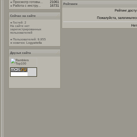
Просмотр готовы...
21061
Рейтинги
Работа с инстру...
16731
Рейтинг досту
Сейчас на сайте
Пожалуйста, залогиньтес
Гостей: 2
Нет
На сайте нет
зарегистрированных
пользователей
Пользователей: 9,955
новичок:
Logyattella
Друзья сайта