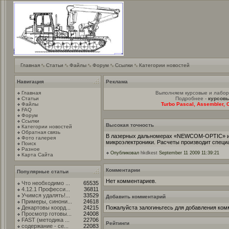
Главная
Статьи
Файлы
Форум
Ссылки
Категории новостей
Навигация
Реклама
Главная
Выполняем курсовые и лабо
Статьи
Подробнее -
курсовы
Файлы
Turbo Pascal, Assembler, C
FAQ
Форум
Ссылки
Высокая точность
Категории новостей
Обратная связь
В лазерных дальномерах «NEWCOM-OPTIC» исп
Фото галерея
микроэлектроники. Расчеты производит спец
Поиск
Разное
Опубликовал
hkdkest
September 11 2009 11:39:21
Карта Сайта
Комментарии
Популярные статьи
Нет комментариев.
Что необходимо ...
65535
4.12.1 Професси...
36811
Учимся удалять!...
33529
Добавить комментарий
Примеры, синони...
24618
Декартовы коорд...
24215
Пожалуйста залогиньтесь для добавления ком
Просмотр готовы...
24008
FAST (методика ...
22706
Рейтинги
содержание - се...
22083