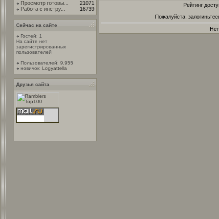
Просмотр готовы...
21071
Рейтинг досту
Работа с инстру...
16739
Пожалуйста, залогиньтес
Сейчас на сайте
Нет
Гостей: 1
На сайте нет
зарегистрированных
пользователей
Пользователей: 9,955
новичок:
Logyattella
Друзья сайта