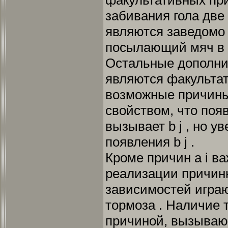
факультативных при
забивания гола дв
являются заведомо
посылающий мяч в в
Остальные дополн
являются факульта
возможные причины
свойством, что поя
вызывает b j , но 
появления b j .
Кроме причин а i в
реализации причин
зависимостей игра
тормоза . Наличие 
причиной, вызываю