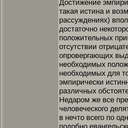
Достижение эмпирич
такая истина и воз
рассуждениях) впол
достаточно некотор
положительных при
отсутствии отрицат
опровергающих выдв
необходимых полож
необходимых для то
эмпирически истин
различных обстояте
Недаром же все пр
человеческого делят
в нечто всего по одн
подобно евангельск