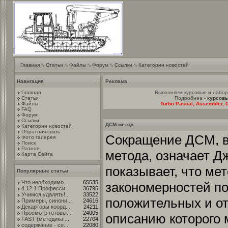
Главная
Статьи
Файлы
Форум
Ссылки
Категории новостей
Навигация
Реклама
Главная
Выполняем курсовые и лабо
Статьи
Подробнее -
курсовы
Файлы
Turbo Pascal, Assembler, C
FAQ
Форум
Ссылки
ДСМ-метод
Категории новостей
Обратная связь
Сокращение ДСМ, в
Фото галерея
Поиск
Разное
метода, означает Д
Карта Сайта
показывает, что ме
Популярные статьи
Что необходимо ...
65535
закономерностей п
4.12.1 Професси...
36795
Учимся удалять!...
33522
положительных и от
Примеры, синони...
24616
Декартовы коорд...
24211
Просмотр готовы...
24005
описанию которого 
FAST (методика ...
22704
содержание - се...
22080