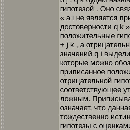
гипотезой . Оно св
« а i не является пр
достоверности q k 
положительные гипо
+ j k , а отрицательн
значений q i выдел
которые можно обозн
приписанное полож
отрицательной гипот
соответствующее у
ложным. Приписыва
означает, что данна
тождественно истин
гипотезы с оценкам