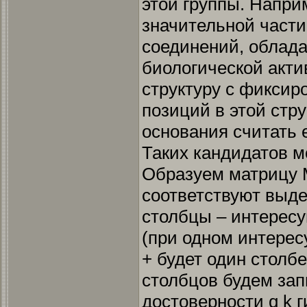
этой группы. Напри
значительной част
соединений, облад
биологической акти
структуру с фикси
позиций в этой стру
основания считать 
Таких кандидатов м
Образуем матрицу М
соответствуют выде
столбцы – интересу
(при одном интере
+ будет один столбе
столбцов будем зап
достоверности q k ги