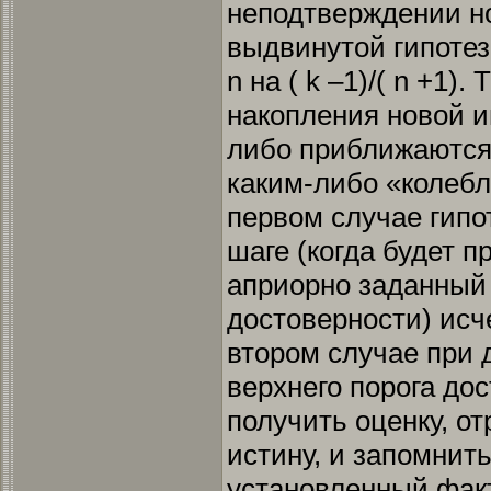
неподтверждении н
выдвинутой гипотезы
n на ( k –1)/( n +1)
накопления новой 
либо приближаются 
каким-либо «колеб
первом случае гипо
шаге (когда будет 
априорно заданный
достоверности) исче
втором случае при 
верхнего порога до
получить оценку, 
истину, и запомнить
установленный факт