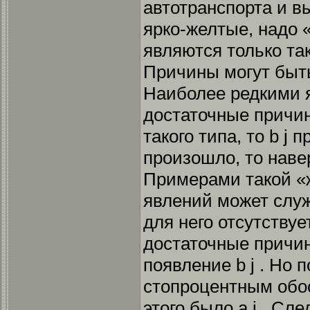
автотранспорта и 
ярко-желтые, надо 
являются только так
Причины могут быть
Наиболее редкими 
достаточные причин
такого типа, то b j 
произошло, то навер
Примерами такой «ж
явлений может служ
для него отсутству
достаточные причи
появление b j . Но 
стопроцентным обос
этого было а i . Сле