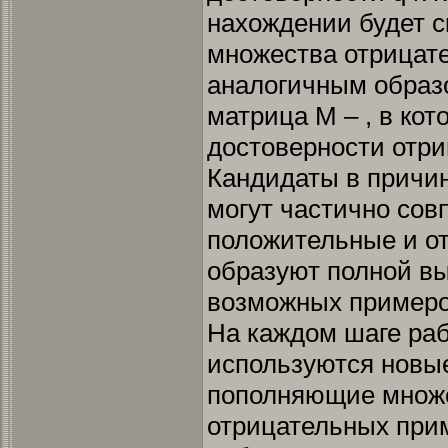
нахождении будет с
множества отрицат
аналогичным образо
матрица М – , в ко
достоверности отриц
Кандидаты в причин
могут частично совп
положительные и о
образуют полной вы
возможных примеро
На каждом шаге ра
используются новы
пополняющие множе
отрицательных при