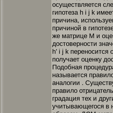
осуществляется сл
гипотеза h i j k имее
причина, используе
причиной в гипотезе 
же матрице М и оце
достоверности значе
h’ i j k переносится 
получает оценку дос
Подобная процедур
называется правил
аналогии . Существ
правило отрицатель
градация тех и друг
учитывающегося в н