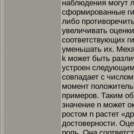
наблюдения могут 
сформированные гипот
либо противоречить
увеличивать оценки
соответствующих гип
уменьшать их. Мех
k может быть разл
устроен следующим
совпадает с число
момент положитель
примеров. Таким об
значение n может о
ростом n растет «д
достоверности. Оце
роль. Она соответс