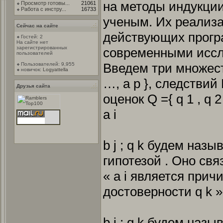
на методы индукци
Просмотр готовы...
21061
Работа с инстру...
16733
ученым. Их реализа
Сейчас на сайте
действующих прогр
Гостей: 2
На сайте нет
зарегистрированных
современными иссл
пользователей
Введем три множеств
Пользователей: 9,955
новичок:
Logyattella
…, а p }, следствий B
Друзья сайта
оценок Q ={ q 1 , q 
а i
b j ; q k будем наз
гипотезой . Оно св
« а i является причи
достоверности q k »
b j ; q k будем наз