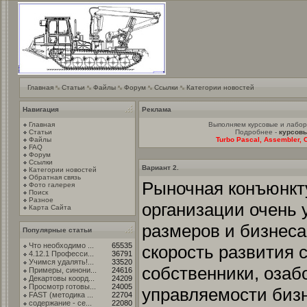
Главная
Статьи
Файлы
Форум
Ссылки
Категории новостей
Навигация
Реклама
Главная
Выполняем курсовые и лабо
Статьи
Подробнее -
курсовы
Файлы
Turbo Pascal, Assembler, C
FAQ
Форум
Ссылки
Вариант 2.
Категории новостей
Обратная связь
Рыночная конъюнкт
Фото галерея
Поиск
Разное
организации очень у
Карта Сайта
размеров и бизнеса
Популярные статьи
Что необходимо ...
65535
скорость развития 
4.12.1 Професси...
36791
Учимся удалять!...
33520
собственники, озаб
Примеры, синони...
24616
Декартовы коорд...
24209
Просмотр готовы...
24005
управляемости бизн
FAST (методика ...
22704
содержание - се...
22080