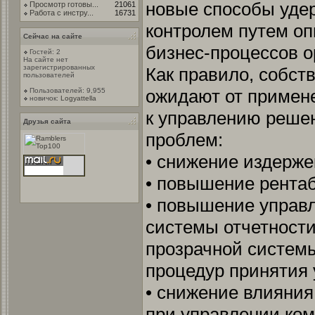
новые способы уде
Просмотр готовы...
21061
Работа с инстру...
16731
контролем путем оп
Сейчас на сайте
бизнес-процессов о
Гостей: 2
На сайте нет
зарегистрированных
Как правило, собст
пользователей
ожидают от примен
Пользователей: 9,955
новичок:
Logyattella
к управлению реше
Друзья сайта
проблем:
• снижение издерже
• повышение рента
• повышение управ
системы отчетности
прозрачной системы
процедур принятия 
• снижение влияния
при управлении ком