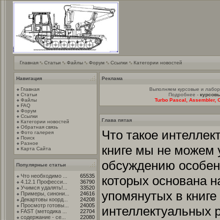
Главная
Статьи
Файлы
Форум
Ссылки
Категории новостей
Навигация
Реклама
Главная
Выполняем курсовые и лабо
Статьи
Подробнее -
курсовы
Файлы
Turbo Pascal, Assembler, C
FAQ
Форум
Ссылки
Глава пятая
Категории новостей
Обратная связь
Что такое интеллек
Фото галерея
Поиск
Разное
книге мы не можем 
Карта Сайта
обсуждению особен
Популярные статьи
Что необходимо ...
65535
которых основана н
4.12.1 Професси...
36790
Учимся удалять!...
33520
упомянутых в книге
Примеры, синони...
24616
Декартовы коорд...
24208
Просмотр готовы...
24005
интеллектуальных р
FAST (методика ...
22704
содержание - се...
22080