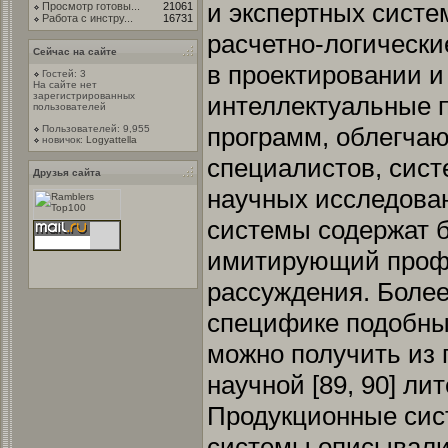
и экспертных систе
Просмотр готовы...
21061
Работа с инстру...
16731
расчетно-логическ
Сейчас на сайте
в проектировании и
Гостей: 3
На сайте нет
зарегистрированных
интеллектуальные 
пользователей
программ, облегча
Пользователей: 9,955
новичок:
Logyattella
специалистов, сис
Друзья сайта
научных исследовани
системы содержат б
имитирующий проф
рассуждения. Более
специфике подобных
можно получить из п
научной [89, 90] ли
Продукционные сис
системы описывали