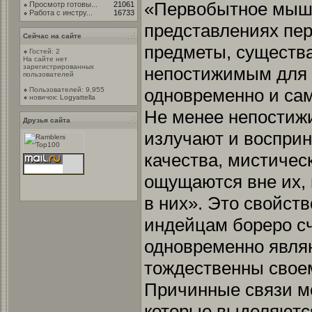
«Первобытное мышл
Просмотр готовы...
21061
Работа с инстру...
16733
представлениях пе
Сейчас на сайте
предметы, существа
Гостей: 2
На сайте нет
зарегистрированных
непостижимым для 
пользователей
одновременно и сам
Пользователей: 9,955
новичок:
Logyattella
Не менее непостиж
Друзья сайта
излучают и восприн
качества, мистичес
ощущаются вне их, 
в них». Это свойств
индейцам бореро сч
одновременно явля
тождественны своем
Причинные связи ме
которые выделяют