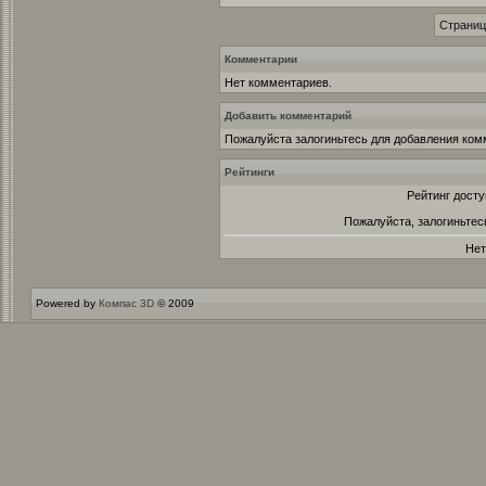
Страница
Комментарии
Нет комментариев.
Добавить комментарий
Пожалуйста залогиньтесь для добавления ком
Рейтинги
Рейтинг досту
Пожалуйста, залогиньтес
Нет
Powered by
Компас 3D
© 2009