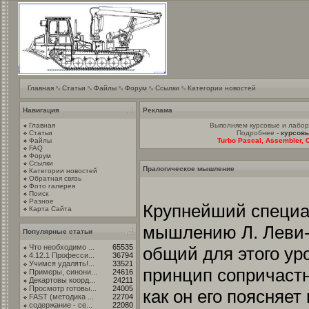
Главная
Статьи
Файлы
Форум
Ссылки
Категории новостей
Навигация
Реклама
Главная
Выполняем курсовые и лабо
Статьи
Подробнее -
курсовы
Файлы
Turbo Pascal, Assembler, C
FAQ
Форум
Ссылки
Пралогическое мышление
Категории новостей
Обратная связь
Фото галерея
Поиск
Разное
Крупнейший специа
Карта Сайта
мышлению Л. Леви
Популярные статьи
Что необходимо ...
65535
общий для этого у
4.12.1 Професси...
36794
Учимся удалять!...
33521
принцип сопричастн
Примеры, синони...
24616
Декартовы коорд...
24211
Просмотр готовы...
24005
как он его поясняет 
FAST (методика ...
22704
содержание - се...
22080