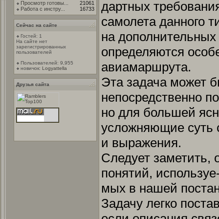
дартных требования
Просмотр готовы...
21061
Работа с инстру...
16733
самолета данного ти
Сейчас на сайте
на дополнительных 
Гостей: 1
На сайте нет
зарегистрированных
определяются особ
пользователей
авиамаршрута.
Пользователей: 9,955
новичок:
Logyattella
Эта задача может б
Друзья сайта
непосредственно по
но для большей яс
усложняющие суть 
и выражения.
Следует заметить, 
понятий, используе
мых в нашей постан
Задачу легко постав
если описания связ