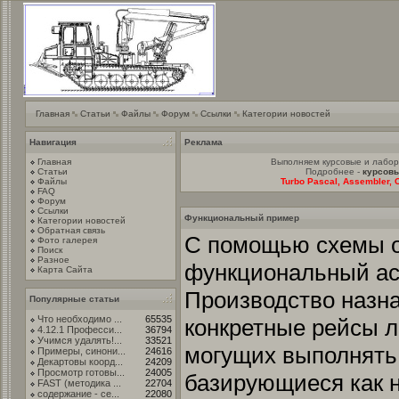
Главная
Статьи
Файлы
Форум
Ссылки
Категории новостей
Навигация
Реклама
Главная
Выполняем курсовые и лабо
Статьи
Подробнее -
курсовы
Файлы
Turbo Pascal, Assembler, C
FAQ
Форум
Ссылки
Функциональный пример
Категории новостей
Обратная связь
С помощью схемы 
Фото галерея
Поиск
Разное
функциональный ас
Карта Сайта
Производство назна
Популярные статьи
Что необходимо ...
65535
конкретные рейсы 
4.12.1 Професси...
36794
Учимся удалять!...
33521
могущих выполнять
Примеры, синони...
24616
Декартовы коорд...
24209
Просмотр готовы...
24005
базирующиеся как н
FAST (методика ...
22704
содержание - се...
22080