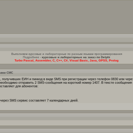
Выполняем курсовые и лабораторные по разным языкам программирования
Подробнее -
курсовые и лабораторные на заказ по Delphi
Turbo Pascal, Assembler, C, C++, C#, Visual Basic, Java, GPSS, Prolog
авки СМС
, получивших ЕИН и пинкод в виде SMS при регистрации через телефон 0830 или через
необходимо отправить 2 SMS-сообщения на короткий номер 1407. В тексте сообщения
оставляет для абонентов:
через SMS сервис составляет 7 календарных дней.