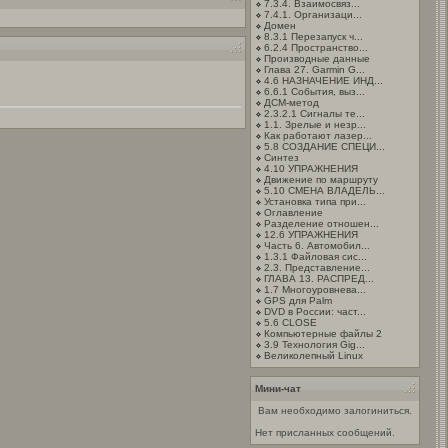
7.3.4. Взаимосвяз...
7.4.1. Организаци...
Домен
8.3.1 Перезапуск ч...
6.2.4 Пространство...
Производные данные
Глава 27. Garmin G...
4.6 НАЗНАЧЕНИЕ ИНД...
6.6.1 События, выз...
ДСМ-метод
2.3.2.1 Сигналы те...
1.1. Зрелые и незр...
Как работают лазер...
5.8 СОЗДАНИЕ СПЕЦИ...
Синтез
4.10 УПРАЖНЕНИЯ
Движение по маршруту
5.10 CМЕНА ВЛАДЕЛЬ...
Установка типа при...
Оглавление
Разделение отношен...
12.6 УПРАЖНЕНИЯ
Часть 6. Автомобил...
1.3.1 Файловая сис...
2.3. Представление...
ГЛАВА 13. РАСПРЕД...
1.7 Многоуровнева...
GPS для Palm
DVD в России: част...
5.6 CLOSЕ
Компьютерные файлы 2
3.9 Технология Gig...
Великолепный Linux
Мини-чат
Вам необходимо залогиниться.
Нет присланных сообщений.