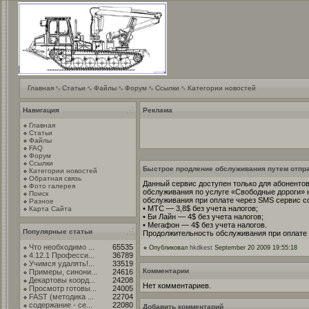
Главная
Статьи
Файлы
Форум
Ссылки
Категории новостей
Навигация
Реклама
Главная
Статьи
Файлы
FAQ
Форум
Ссылки
Быстрое продление обслуживания путем отпр
Категории новостей
Обратная связь
Данный сервис доступен только для абонентов
Фото галерея
обслуживания по услуге «Свободные дороги» 
Поиск
обслуживания при оплате через SMS сервис с
Разное
• МТС — 3,8$ без учета налогов;
Карта Сайта
• Би Лайн — 4$ без учета налогов;
• Мегафон — 4$ без учета налогов.
Популярные статьи
Продолжительность обслуживания при оплате 
Что необходимо ...
65535
Опубликовал
hkdkest
September 20 2009 19:55:18
4.12.1 Професси...
36789
Учимся удалять!...
33519
Комментарии
Примеры, синони...
24616
Декартовы коорд...
24208
Нет комментариев.
Просмотр готовы...
24005
FAST (методика ...
22704
содержание - се...
22080
Добавить комментарий