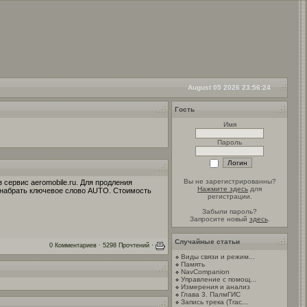
August 05 2026 23:56:24
Гость
Имя
Пароль
Вы не зарегистрированны?
 сервис aeromobile.ru. Для продления
Нажмите здесь
для
 набрать ключевое слово AUTO. Стоимость
регистрации.
Забыли пароль?
Запросите новый
здесь
.
Случайные статьи
0 Комментариев · 5298 Прочтений ·
Виды связи и режим...
Память
NavCompanion
Управление с помощ...
Измерения и анализ
Глава 3. ПалмГИС
Запись трека (Trac...