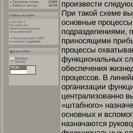
произвести следующ
Просмотр готовы...
21069
Работа с инстру...
16738
При такой схеме в
Сейчас на сайте
основные процессы
Гостей: 2
На сайте нет
зарегистрированных
подразделениями, 
пользователей
приносящими прибы
Пользователей: 9,955
новичок:
Logyattella
процессы охватыва
Друзья сайта
функциональных сл
обеспечения жизне
процессов. В лине
организации функц
централизованно в
«штабного» назнач
основных и вспомо
назначаются руково
функциональных слу