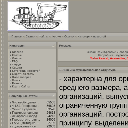
Главная
Статьи
Файлы
Форум
Ссылки
Категории новостей
Навигация
Реклама
Главная
Выполняем курсовые и лабо
Статьи
Подробнее -
курсовы
Файлы
Turbo Pascal, Assembler, C
FAQ
Форум
Ссылки
1. Линейно-функциональная структура
Категории новостей
Обратная связь
- характерна для о
Фото галерея
Поиск
Разное
среднего размера, 
Карта Сайта
организаций, выпу
Популярные статьи
Что необходимо ...
65535
ограниченную групп
4.12.1 Професси...
36808
Учимся удалять!...
33528
организаций, постр
Примеры, синони...
24618
Декартовы коорд...
24213
Просмотр готовы...
24008
принципу, выделен
FAST (методика ...
22706
содержание - се...
22083