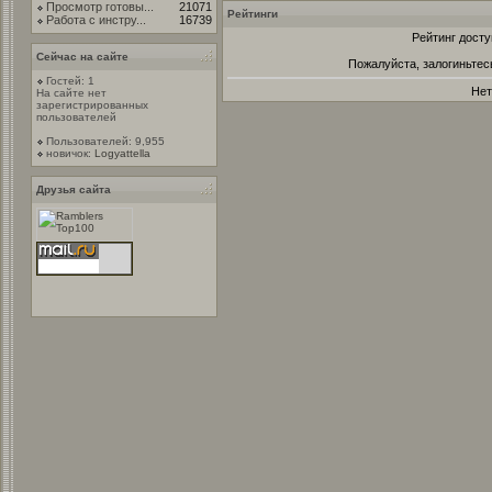
Просмотр готовы...
21071
Рейтинги
Работа с инстру...
16739
Рейтинг досту
Сейчас на сайте
Пожалуйста, залогиньтес
Гостей: 1
Нет
На сайте нет
зарегистрированных
пользователей
Пользователей: 9,955
новичок:
Logyattella
Друзья сайта