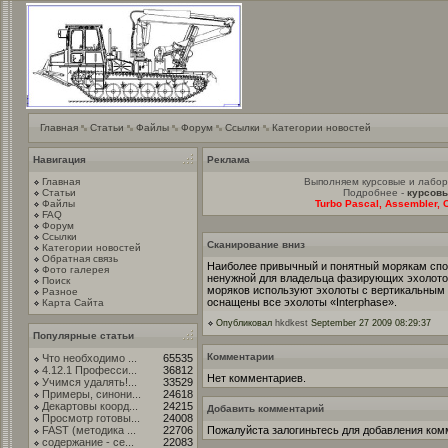
Главная
Статьи
Файлы
Форум
Ссылки
Категории новостей
Навигация
Реклама
Главная
Выполняем курсовые и лабо
Статьи
Подробнее -
курсовы
Файлы
Turbo Pascal, Assembler, C
FAQ
Форум
Ссылки
Cканирование вниз
Категории новостей
Обратная связь
Наиболее привычный и понятный морякам спос
Фото галерея
ненужной для владельца фазирующих эхолотов
Поиск
моряков используют эхолоты с вертикальным
Разное
оснащены все эхолоты «Interphase».
Карта Сайта
Опубликовал
hkdkest
September 27 2009 08:29:37
Популярные статьи
Комментарии
Что необходимо ...
65535
4.12.1 Професси...
36812
Нет комментариев.
Учимся удалять!...
33529
Примеры, синони...
24618
Декартовы коорд...
24215
Добавить комментарий
Просмотр готовы...
24008
FAST (методика ...
22706
Пожалуйста залогиньтесь для добавления ком
содержание - се...
22083