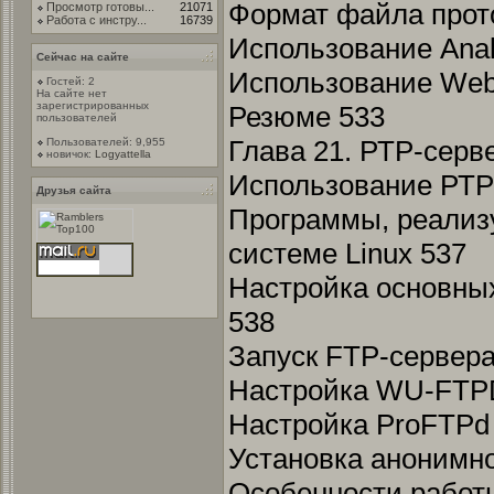
Формат файла прот
Просмотр готовы...
21071
Работа с инстру...
16739
Использование Anal
Сейчас на сайте
Использование Weba
Гостей: 2
На сайте нет
зарегистрированных
Резюме 533
пользователей
Глава 21. РТР-серв
Пользователей: 9,955
новичок:
Logyattella
Использование РТР
Друзья сайта
Программы, реализ
системе Linux 537
Настройка основны
538
Запуск FTP-сервера
Настройка WU-FTP
Настройка ProFTPd
Установка анонимно
Особенности работ