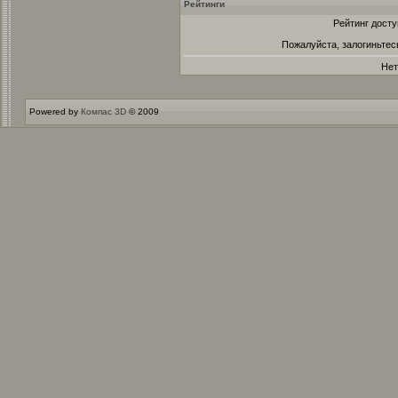
Рейтинги
Рейтинг досту
Пожалуйста, залогиньтес
Нет
Powered by
Компас 3D
© 2009