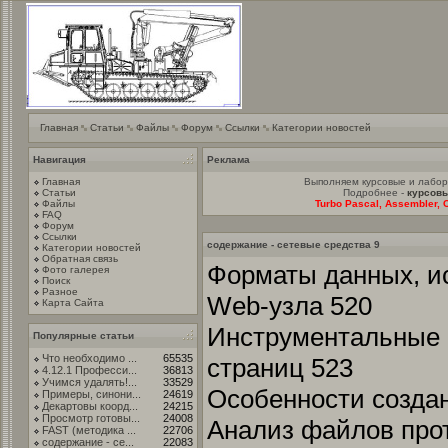
Главная
Статьи
Файлы
Форум
Ссылки
Категории новостей
Навигация
Реклама
Главная
Выполняем курсовые и лабо
Статьи
Подробнее -
курсовы
Файлы
Turbo Pascal, Assembler, C
FAQ
Форум
Ссылки
содержание - сетевые средства 9
Категории новостей
Обратная связь
Форматы данных, и
Фото галерея
Поиск
Разное
Web-узла 520
Карта Сайта
Инструментальные 
Популярные статьи
Что необходимо ...
65535
страниц 523
4.12.1 Професси...
36813
Учимся удалять!...
33529
Особенности созда
Примеры, синони...
24619
Декартовы коорд...
24215
Просмотр готовы...
24008
Анализ файлов про
FAST (методика ...
22706
содержание - се...
22083